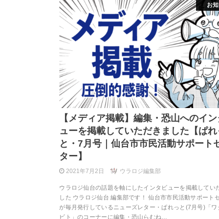
お知
【メディア掲載】編集・恐山へのイン
ューを掲載していただきました【ぱれ
と・7月号｜仙台市市民活動サポート
ター】
2021年7月2日
ウラロジ編集部
ウラロジ仙台の話題を軸にしたインタビューを掲載してい
した ウラロジ仙台 編集部です！ 仙台市市民活動サポート
が毎月発行しているニューズレター・ぱれっと(7月号)「ワ
ビト」のコーナーに編集・恐山らむね…