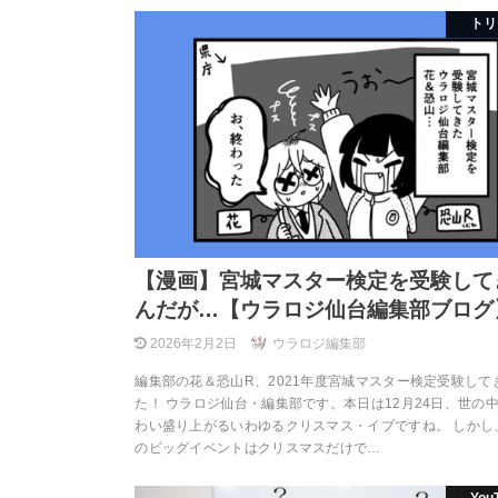
トリ
【漫画】宮城マスター検定を受験して
んだが…【ウラロジ仙台編集部ブログ
2026年2月2日
ウラロジ編集部
編集部の花＆恐山R、2021年度宮城マスター検定受験して
た！ ウラロジ仙台・編集部です。本日は12月24日、世の
わい盛り上がるいわゆるクリスマス・イブですね。 しかし
のビッグイベントはクリスマスだけで…