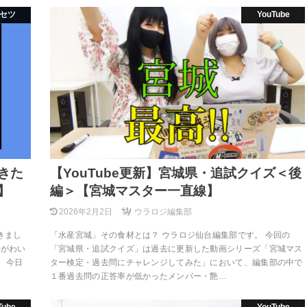
セツ
YouTube
きた
【YouTube更新】宮城県・追試クイズ＜後
】
編＞【宮城マスター一直線】
2026年2月2日
ウラロジ編集部
きまし
「水産宮城」その食材とは？ ウラロジ仙台編集部です。 今回の
中がわい
「宮城県・追試クイズ」は過去に更新した動画シリーズ「宮城マス
、今日
ター検定・過去問にチャレンジしてみた」において、編集部の中で
１番過去問の正答率が低かったメンバー・艶…