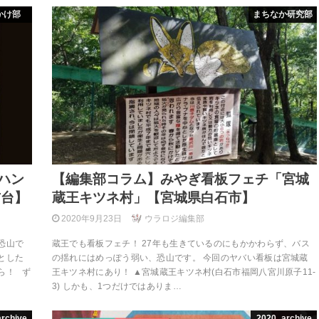
かけ部
まちなか研究部
ハン
【編集部コラム】みやぎ看板フェチ「宮城
吉台】
蔵王キツネ村」【宮城県白石市】
2020年9月23日
ウラロジ編集部
恐山で
蔵王でも看板フェチ！ 27年も生きているのにもかかわらず、バス
とした
の揺れにはめっぽう弱い、恐山です。 今回のヤバい看板は宮城蔵
ら！ ず
王キツネ村にあり！ ▲宮城蔵王キツネ村(白石市福岡八宮川原子11-
3) しかも、1つだけではありま…
rchive
2020_archive