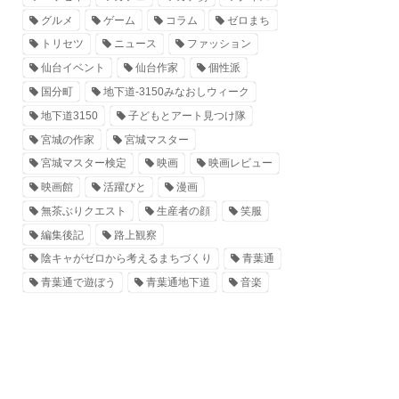
グルメ
ゲーム
コラム
ゼロまち
トリセツ
ニュース
ファッション
仙台イベント
仙台作家
個性派
国分町
地下道-3150みなおしウィーク
地下道3150
子どもとアート見つけ隊
宮城の作家
宮城マスター
宮城マスター検定
映画
映画レビュー
映画館
活躍びと
漫画
無茶ぶりクエスト
生産者の顔
笑服
編集後記
路上観察
陰キャがゼロから考えるまちづくり
青葉通
青葉通で遊ぼう
青葉通地下道
音楽