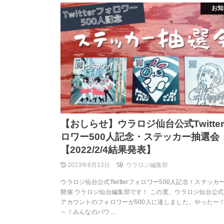
お知
【おしらせ】ウラロジ仙台公式Twitte
ロワー500人記念・ステッカー抽選会
【2022/2/4結果発表】
2023年8月13日
ウラロジ編集部
ウラロジ仙台公式Twitterフォロワー500人記念！ステッカ
開催 ウラロジ仙台編集部です！ この度、ウラロジ仙台公式Twi
アカウントのフォロワーが500人に達しました。やったー！
～！みんなのパワ…