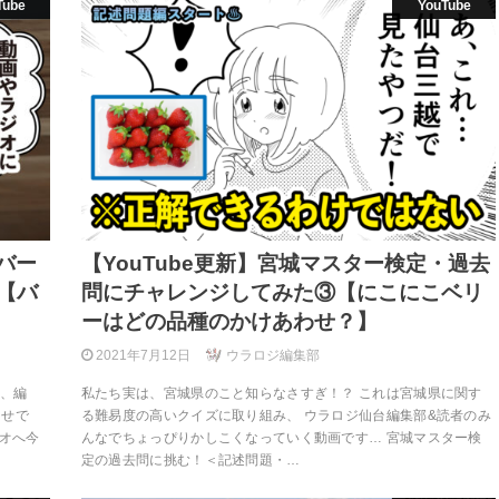
Tube
YouTube
バー
【YouTube更新】宮城マスター検定・過去
【バ
問にチャレンジしてみた③【にこにこベリ
ーはどの品種のかけあわせ？】
2021年7月12日
ウラロジ編集部
度、編
私たち実は、宮城県のこと知らなさすぎ！？ これは宮城県に関す
らせで
る難易度の高いクイズに取り組み、 ウラロジ仙台編集部&読者のみ
オへ今
んなでちょっぴりかしこくなっていく動画です… 宮城マスター検
定の過去問に挑む！＜記述問題・…