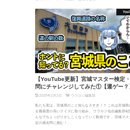
You
【YouTube更新】宮城マスター検定
問にチャレンジしてみた①【運ゲー？
2026年2月2日
ウラロジ編集部
私たち実は、宮城県のこと知らなさすぎ！？ これは宮城県
る難易度の高いクイズに取り組み、 ウラロジ仙台編集部&
んなでちょっぴりかしこくなっていく動画です… 宮城マス
定の過去問に挑む！…