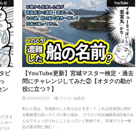
らせ
YouTube
タビ
【YouTube更新】宮城マスター検定・過去
っ
問にチャレンジしてみた②【オタクの勘が
セン
役に立つ？】
2026年2月2日
ウラロジ編集部
私たち実は、宮城県のこと知らなさすぎ！？ これは宮城県に関す
る難易度の高いクイズに取り組み、 ウラロジ仙台編集部&読者のみ
ただきま
んなでちょっぴりかしこくなっていく動画です… 宮城マスター検
センター
定の過去問に挑む！…
クワク