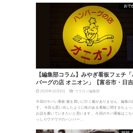
おで
【編集部コラム】みやぎ看板フェチ「
バーグの店 オニオン」【富谷市・日
2020年10月6日
ウラロジ編集部
今回のヤバい看板 服を買いに行く服がありません、編集の
す。 今回も思い出したように味のある看板に関するちょっ
お話を書いていきたいと思います。 今回のヤバ看板はこち
っしりウマウマのハンバー…
2020_a