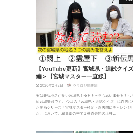
You
【YouTube更新】宮城県・追試クイ
編＞【宮城マスター一直線】
2026年2月2日
ウラロジ編集部
実は難読地名が多い宮城県！ゆるキャラも思い出せる？ ウ
仙台編集部です。 今回の「宮城県・追試クイズ」は過去に
た動画シリーズ「宮城マスター検定・過去問にチャレンジ
た」において、編集部の中で１番過去問の正答…