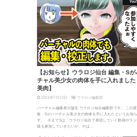
You
【お知らせ】ウラロジ仙台 編集・Sが
チャル美少女の肉体を手に入れました
美肉】
2021年7月13日
ウラロジ編集部
バーチャル編集者が誕生 ウラロジ仙台編集部です。 この
集・Sがバーチャル美少女の肉体を手に入れたというお知
す。 今までSは「ウラロジ仙台で発信していく動画やラジ
後も参加していきたいが、やは…