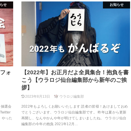
らせ
お知らせ
rフォ
【2022年】お正月だよ全員集合！抱負を書
こう【ウラロジ仙台編集部から新年のご挨
拶】
2023年8月13日
ウラロジ編集部
ー抽選会
2022年もよろしくお願いいたします 読者の皆様！あけましておめ
tter
でとうございます、ウラロジ仙台編集部です。 昨年は夏から更新
 やった
再開し、なんやかんや年が明けてしまいましたね。 ウラロジ仙台
編集部の今年の抱負 2021年12月…