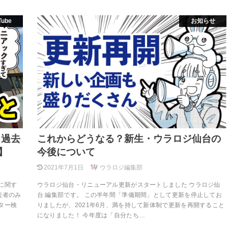
Tube
お知らせ
・過去
これからどうなる？新生・ウラロジ仙台の
】
今後について
2021年7月1日
ウラロジ編集部
に関す
ウラロジ仙台・リニューアル更新がスタートしました ウラロジ仙
読者のみ
台 編集部です。 この半年間「準備期間」として更新を停止してお
ター検
りましたが、2021年6月、満を持して新体制で更新を再開すること
になりました！ 今年度は「自分たち…