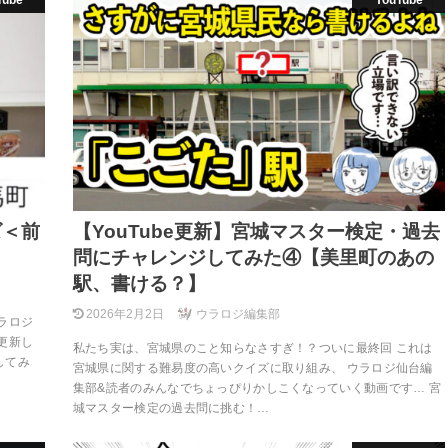
Tube
YouTube
ズ＜前
【YouTube更新】宮城マスター検定・過去
問にチャレンジしてみた④【美里町のあの
駅、書ける？】
2026年2月2日
ウラロジ編集部
ラロジ
更新し
私たち実は、宮城県のこと知らなさすぎ！？ついに最終回 これは
してみ
宮城県に関する難易度の高いクイズに取り組み、 ウラロジ仙台編
集部&読者のみんなでちょっぴりかしこくなっていく動画です… 宮
城マスター検定の過去問に挑む！…