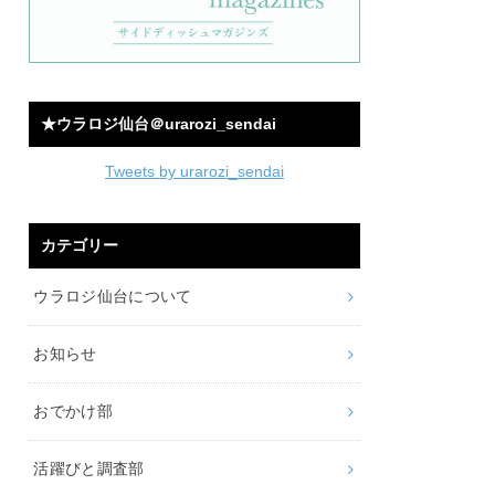
★ウラロジ仙台＠urarozi_sendai
Tweets by urarozi_sendai
カテゴリー
ウラロジ仙台について
お知らせ
おでかけ部
活躍びと調査部