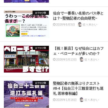
仙台で一番長い名前のバス停と
おでかけ部
は？~堅物記者の自由研究~
2026年6月5日
佐々木かい
【祝！新店】なぜ仙台にはカフ
おでかけ部
ェ・ベローチェが多いのか？
2026年3月13日
佐々木かい
堅物記者の無茶ぶりクエスト
おでかけ部
#8-4【仙台三十三観音逆打ち巡
礼 若林春秋編】
2026年1月16日
佐々木かい