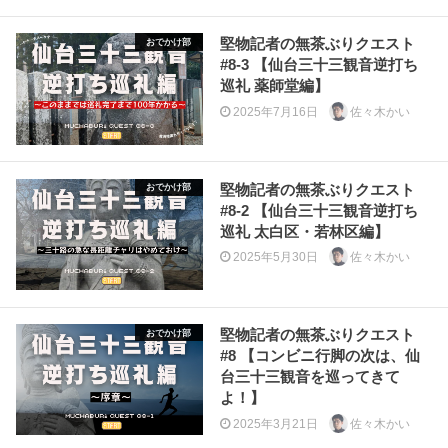
堅物記者の無茶ぶりクエスト
おでかけ部
#8-3 【仙台三十三観音逆打ち
巡礼 薬師堂編】
2025年7月16日
佐々木かい
堅物記者の無茶ぶりクエスト
おでかけ部
#8-2 【仙台三十三観音逆打ち
巡礼 太白区・若林区編】
2025年5月30日
佐々木かい
堅物記者の無茶ぶりクエスト
おでかけ部
#8 【コンビニ行脚の次は、仙
台三十三観音を巡ってきて
よ！】
2025年3月21日
佐々木かい