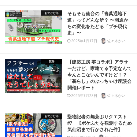
そもそも仙台の「青葉通地下
おでかけ部
道」ってどんな所？ 〜開通か
らの変化をたどる「プチ現代
史」〜
2025年1月17日
佐々木かい
【建築工房 零コラボ】アラサ
案件
ーだけど、家建てる予定なんて
今んとこないんですけど！？
「暮らし」のぶっちゃけ座談会
開催レポート
2025年7月28日
佐々木かい
堅物記者の無茶ぶりクエスト
おでかけ部
#7 【ポケふたを観測するため
気仙沼まで行かされた件】