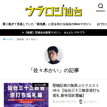
SEARCH
通り過ぎて見逃していた「路地裏」に目を向ける仙台のWebマガジン
おでか
【後援】宮城仙台散策マガジン せんだいマチプラ
HOME
投稿者 : 佐々木かい
「佐々木かい」の記事
堅物記者の無茶ぶりクエスト
おでかけ部
#8-5 【仙台三十三観音逆打ち
巡礼 新寺花吹雪編】
2026年7月17日
佐々木かい