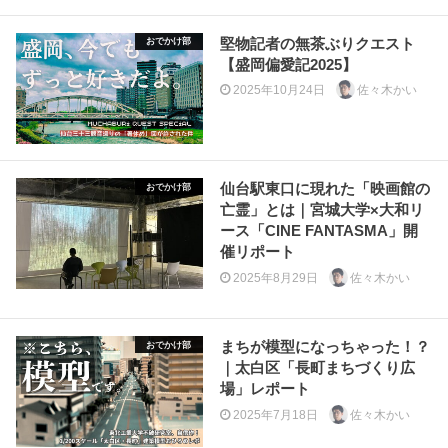
堅物記者の無茶ぶりクエスト
おでかけ部
【盛岡偏愛記2025】
2025年10月24日
佐々木かい
仙台駅東口に現れた「映画館の
おでかけ部
亡霊」とは｜宮城大学×大和リ
ース「CINE FANTASMA」開
催リポート
2025年8月29日
佐々木かい
まちが模型になっちゃった！？
おでかけ部
｜太白区「長町まちづくり広
場」レポート
2025年7月18日
佐々木かい