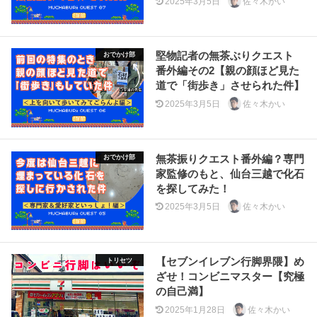
2025年3月5日
佐々木かい
堅物記者の無茶ぶりクエスト
おでかけ部
番外編その2【親の顔ほど見た
道で「街歩き」させられた件】
2025年3月5日
佐々木かい
無茶振りクエスト番外編？専門
おでかけ部
家監修のもと、仙台三越で化石
を探してみた！
2025年3月5日
佐々木かい
【セブンイレブン行脚界隈】め
トリセツ
ざせ！コンビニマスター【究極
の自己満】
2025年1月28日
佐々木かい