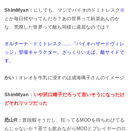
ShimMyan：
にしても、マジでバイオのドミトレスク
※
とか毎日何やってんだろ？あの世界って娯楽あんのか
な、荒廃した世界って敵も同様に退屈なのでは？
オルチーナ・ドミトレスク……『バイオハザードヴィレ
ッジ』登場キャラクター。ざっくりいえば、敵サイドで
す。
かい：
オレオを牛乳に浸すのは成海璃子さんのイメージ
ShimMyan：
いや沢口靖子だろって言いそうになったけ
どそれリッツだった
恐山R：
普段暇そうだし、狂ってるMODを待ちわびてる
んじゃないか？茶でも飲みながらMODとプレイヤーのロ