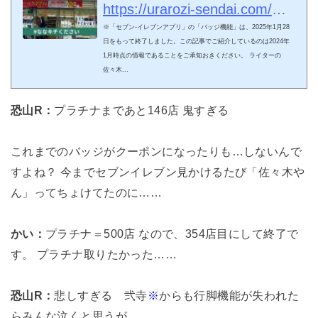
満】 - ウラロジ仙台
https://urarozi-sendai.com/culture/8392/
※「セブン-イレブンアプリ」の「バッジ機能」は、2025年1月28
日をもって終了しました。この記事でご紹介しているのは2024年
1月時点の情報であることをご承知おきください。 ライターの
佐々木...
恐山R：
プラチナまであと146店 鬼すぎる
これまでのバッジがクーポンになったりも…しないんで
すよね？ 今までセブンイレブン見かけるたび「佐々木や
ん」ってちょけてたのに……
かい：
プラチナ＝500店 なので、354店目にして終了で
す。 プラチナ取りたかった……
恐山R：
悲しすぎる 弐寺
※
からも行脚機能が失われた
らみんな泣くと思うが……