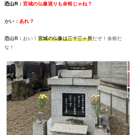
恐山R：
宮城の仏像巡りも余裕じゃね？
かい：
あれ？
恐山R：
おい！
宮城の仏像は三十三ヶ所
だぞ！余裕だ
な！