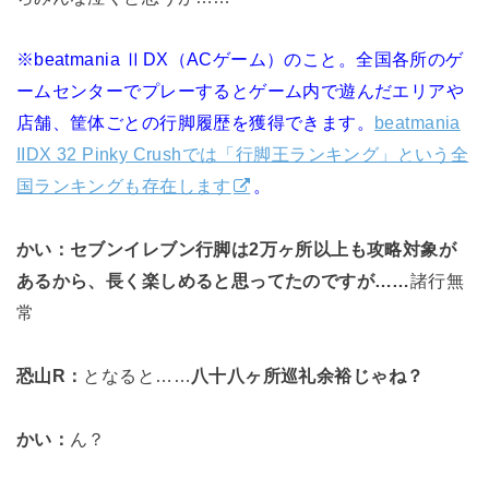
※beatmania ⅡDX（ACゲーム）のこと。全国各所のゲ
ームセンターでプレーするとゲーム内で遊んだエリアや
店舗、筐体ごとの行脚履歴を獲得できます。
beatmania
IIDX 32 Pinky Crushでは「行脚王ランキング」という全
国ランキングも存在します
。
かい：セブンイレブン行脚は2万ヶ所以上も攻略対象が
あるから、長く楽しめると思ってたのですが……
諸行無
常
恐山R：
となると……
八十八ヶ所巡礼余裕じゃね？
かい：
ん？