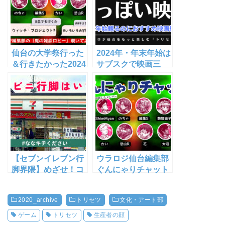
仙台の大学祭行った
2024年・年末年始は
＆行きたかった2024
サブスクで映画三
｜ブレア・ウラロ
昧！冬っぽいおすす
ジ・プロジェク
め映画【非・サブス
ト！？｜ウラロジ仙
ク民向け作品
台編集部 ぐんにゃり
も！】
チャットlog【2024
年10月】
【セブンイレブン行
ウラロジ仙台編集部
脚界隈】めざせ！コ
ぐんにゃりチャット
ンビニマスター【究
log【2025年もよろ
極の自己満】
しくねSP】
2020_archive
トリセツ
文化・アート部
ゲーム
トリセツ
生産者の顔