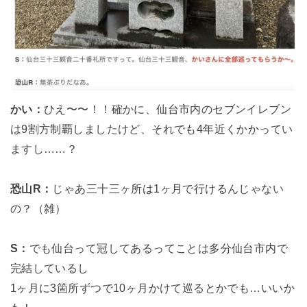
かい：
ひえ〜〜！！確かに、仙台市内のセブンイレブン
は9割方制覇しましたけど、それでも4年近くかかってい
ますし……？
恐山R：
じゃあ三十三ヶ所は1ヶ月で行けるんじゃない
の？（雑）
S：
でも仙台って冠してあるってことは多分仙台市内で
完結しているし
1ヶ月に3箇所ずつで10ヶ月かけて巡るとかでも…いいか