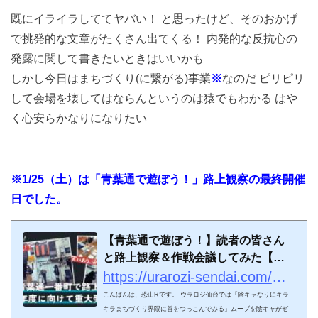
既にイライラしててヤバい！ と思ったけど、そのおかげ
で挑発的な文章がたくさん出てくる！ 内発的な反抗心の
発露に関して書きたいときはいいかも
しかし今日はまちづくり(に繋がる)事業
※
なのだ ピリピリ
して会場を壊してはならんというのは猿でもわかる はや
く心安らかなりになりたい
※1/25（土）は「青葉通で遊ぼう！」路上観察の最終開催
日でした。
【青葉通で遊ぼう！】読者の皆さん
と路上観察＆作戦会議してみた【青
葉通一番町〜文化横丁・いろは横丁
https://urarozi-sendai.com/pr_contents/10382/
エリア】 - ウラロジ仙台
こんばんは、恐山Rです。 ウラロジ仙台では「陰キャなりにキラ
キラまちづくり界隈に首をつっこんでみる」ムーブを陰キャがゼ