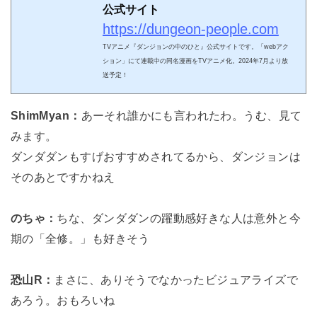
公式サイト
https://dungeon-people.com
TVアニメ『ダンジョンの中のひと』公式サイトです。「webアク
ション」にて連載中の同名漫画をTVアニメ化。2024年7月より放
送予定！
ShimMyan：
あーそれ誰かにも言われたわ。うむ、見て
みます。
ダンダダンもすげおすすめされてるから、ダンジョンは
そのあとですかねえ
のちゃ：
ちな、ダンダダンの躍動感好きな人は意外と今
期の「全修。」も好きそう
恐山R：
まさに、ありそうでなかったビジュアライズで
あろう。おもろいね