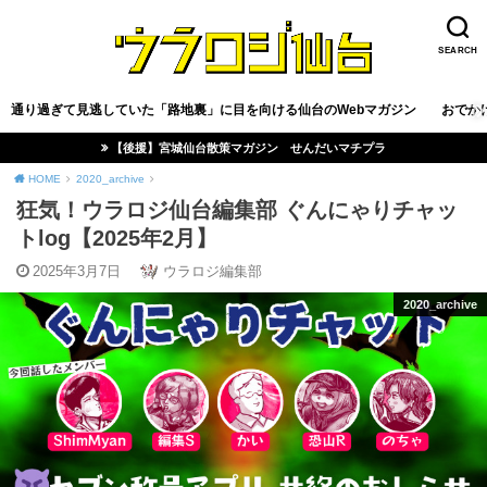
SEARCH
通り過ぎて見逃していた「路地裏」に目を向ける仙台のWebマガジン
おでか
【後援】宮城仙台散策マガジン せんだいマチプラ
HOME
2020_archive
狂気！ウラロジ仙台編集部 ぐんにゃりチャッ
トlog【2025年2月】
2025年3月7日
ウラロジ編集部
2020_archive