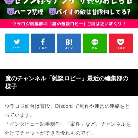
ツイート
シェア
はてブ
送る
Pocket
魔のチャンネル「雑談ロビー」最近の編集部の
様子
ウラロジ仙台は普段、Discord で制作や運営の連絡をと
っています。
「インタビュー記事制作」「案件」など、チャンネルを
分けてチャットができる優れものです。