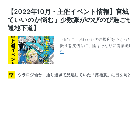
【2022年10月・主催イベント情報】
ていいのか悩む」少数派がのびのび過ごせる
通地下道】
仙台に、おれたちの居場所をつくった
振りを皮切りに、陰キャなりに青葉通
【2022
む
年
10
月・
ウラロジ仙台 通り過ぎて見逃していた「路地裏」に目を向け
主
催
イ
ベ
ン
ト
情
報】
宮