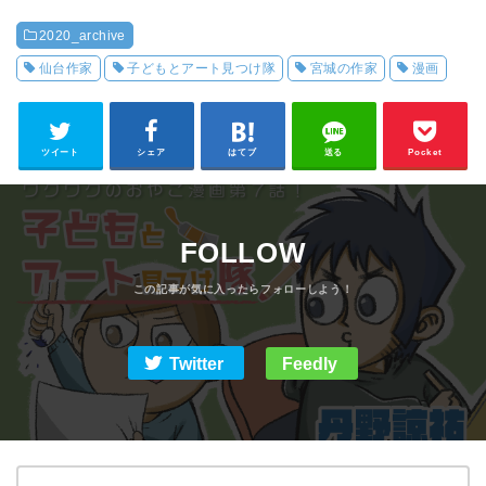
「秋」を探して【漫
ージン【漫画家・丹
2020_archive
画家・丹野諒祐】
野諒祐】
仙台作家
子どもとアート見つけ隊
宮城の作家
漫画
ツイート
シェア
はてブ
送る
Pocket
FOLLOW
Twitter
Feedly