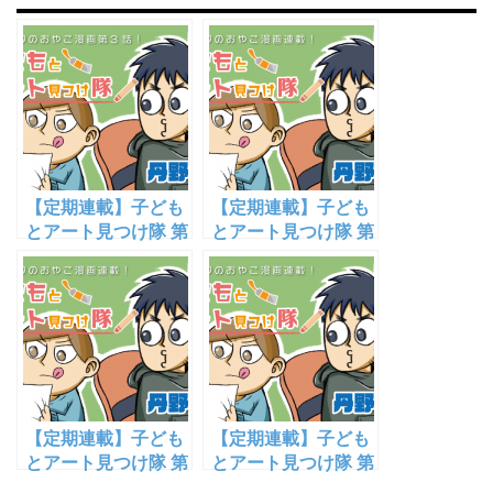
【定期連載】子ども
【定期連載】子ども
とアート見つけ隊 第
とアート見つけ隊 第
3話「世界一美味し
10話「ユージンの
いカレーと美味しい
『ペルセウスとアン
サラダ」【漫画家・
ドロメダ』解釈」
丹野諒祐】
【漫画家・丹野諒
祐】
【定期連載】子ども
【定期連載】子ども
とアート見つけ隊 第
とアート見つけ隊 第
12話 ユージンの
14話 カメラマン・ユ