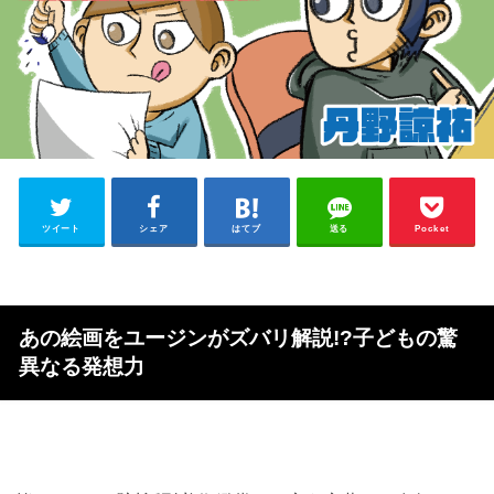
ツイート
シェア
はてブ
送る
Pocket
あの絵画をユージンがズバリ解説!?子どもの驚
異なる発想力