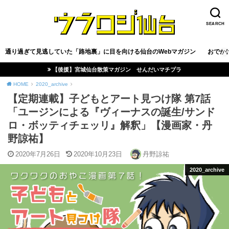
SEARCH
通り過ぎて見逃していた「路地裏」に目を向ける仙台のWebマガジン
おでか
【後援】宮城仙台散策マガジン せんだいマチプラ
HOME
2020_archive
【定期連載】子どもとアート見つけ隊 第7話
「ユージンによる『ヴィーナスの誕生/サンド
ロ・ボッティチェッリ』解釈」【漫画家・丹
野諒祐】
2020年7月26日
2020年10月23日
丹野諒祐
2020_archive