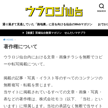
SEARCH
通り過ぎて見逃していた「路地裏」に目を向ける仙台のWebマガジン
おでか
【後援】宮城仙台散策マガジン せんだいマチプラ
HOME
著作権について
ウラロジ仙台内における文章・画像チラシを無断でコピ
ーや転写掲載について。
掲載の記事・写真・イラスト等のすべてのコンテンツの
無断複写・転載を禁じます。
当サイトに掲載されているすべての文章・画像・写真・
表などの著作権は、株式会社モコ（以下、「当社」とい
います）に帰属します。当社の承諾なく無断で当サイト