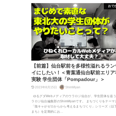
おで
【前篇】仙台駅前を多様性溢れるラン
イにしたい！＜青葉通仙台駅前エリア
実験 学生団体「Pompadour」＞
2023年8月15日
ShimMyan
ゆるグダWebメディアのウラロジ仙台が、学生団体を追う
ラロジ仙台編集部のShimMyanです。 まちづくりをテーマ
「陰キャがゼロからから考えるまちづくり」シリーズ（以
まち）を定期的にお…