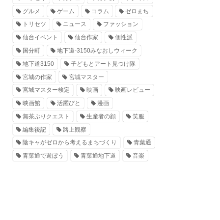
グルメ
ゲーム
コラム
ゼロまち
トリセツ
ニュース
ファッション
仙台イベント
仙台作家
個性派
国分町
地下道-3150みなおしウィーク
地下道3150
子どもとアート見つけ隊
宮城の作家
宮城マスター
宮城マスター検定
映画
映画レビュー
映画館
活躍びと
漫画
無茶ぶりクエスト
生産者の顔
笑服
編集後記
路上観察
陰キャがゼロから考えるまちづくり
青葉通
青葉通で遊ぼう
青葉通地下道
音楽