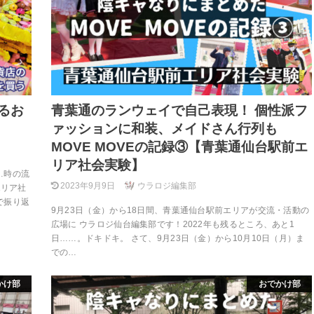
るお
青葉通のランウェイで自己表現！ 個性派フ
ァッションに和装、メイドさん行列も
MOVE MOVEの記録③【青葉通仙台駅前エ
リア社会実験】
…時の流
2023年9月9日
ウラロジ編集部
エリア社
で振り返
9月23日（金）から18日間、青葉通仙台駅前エリアが交流・活動の
広場に ウラロジ仙台編集部です！2022年も残るところ、あと1
日……。ドキドキ。 さて、9月23日（金）から10月10日（月）ま
での…
かけ部
おでかけ部