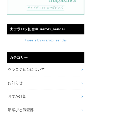
★ウラロジ仙台＠urarozi_sendai
Tweets by urarozi_sendai
カテゴリー
ウラロジ仙台について
お知らせ
おでかけ部
活躍びと調査部