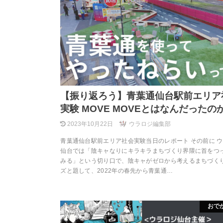
【振り返ろう】青葉通仙台駅前エリア
実験 MOVE MOVEとはなんだったの
2023年10月22日
ウラロジ編集部
青葉通仙台駅前エリア社会実験当日のレポート その前に 
仙台では「陰キャなりにキラキラまちづくり界隈に首をつ
みる」という切り口で、陰キャがゼロから考えるまちづく
ズと題して、2022年の春先から青葉通…
おで