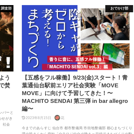
と調査部
おでかけ部
よう
【五感をフル稼働】9/23(金)スタート！青
で焚
葉通仙台駅前エリア社会実験「MOVE
MOVE」に向けて予習してきた！〜
MACHITO SENDAI 第三弾 in bar allegro
編〜
メンバーと
2023年8月15日
花
わせがき
 社会
今までのあらすじ 仙台市 都市整備局 市街地整備部 都心まちづくり