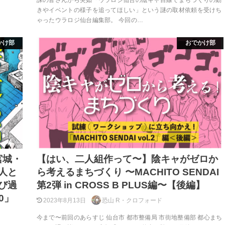
課の皆さんから突如「ウラロジ仙台の陰キャ目線でまちづくりの動
きやイベントの様子を追ってほしい」という謎の取材依頼を受けち
ゃったウラロジ仙台編集部。 今回の…
かけ部
おでかけ部
宮城・
【はい、二人組作って〜】陰キャがゼロか
人と
ら考えるまちづくり 〜MACHITO SENDAI
び過
第2弾 in CROSS B PLUS編〜【後編】
0」
2023年8月13日
恐山 R・クロフォード
今まで〜前回のあらすじ 仙台市 都市整備局 市街地整備部 都心まち