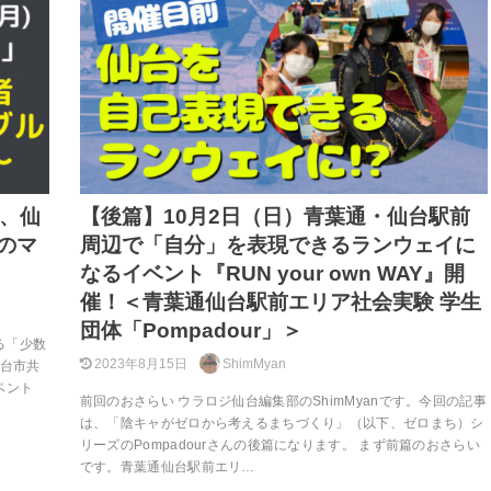
㈷、仙
【後篇】10月2日（日）青葉通・仙台駅前
のマ
周辺で「自分」を表現できるランウェイに
なるイベント『RUN your own WAY』開
催！＜青葉通仙台駅前エリア社会実験 学生
団体「Pompadour」＞
る「少数
2023年8月15日
ShimMyan
仙台市共
ベント
前回のおさらい ウラロジ仙台編集部のShimMyanです。今回の記事
は、「陰キャがゼロから考えるまちづくり」（以下、ゼロまち）シ
リーズのPompadourさんの後篇になります。 まず前篇のおさらい
です。青葉通仙台駅前エリ…