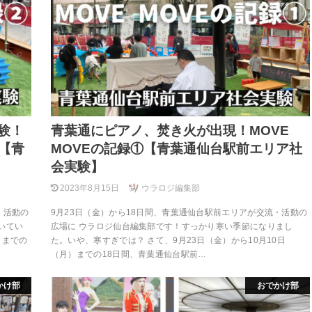
験！
青葉通にピアノ、焚き火が出現！MOVE
②【青
MOVEの記録①【青葉通仙台駅前エリア社
会実験】
2023年8月15日
ウラロジ編集部
・活動の
9月23日（金）から18日間、青葉通仙台駅前エリアが交流・活動の
いてい
広場に ウラロジ仙台編集部です！すっかり寒い季節になりまし
）までの
た。いや、寒すぎでは？ さて、9月23日（金）から10月10日
（月）までの18日間、青葉通仙台駅前…
かけ部
おでかけ部