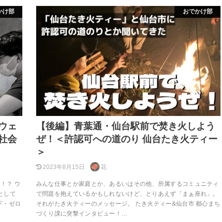
かけ部
おでかけ部
ウェ
【後編】青葉通・仙台駅前で焚き火しよう
社会
ぜ！＜許認可への道のり 仙台たき火ティー
＞
2023年8月15日
花
！？ ウ
みんな仕事とか家庭とか、あるいはその他、所属するコミュニティ
として
で問題を抱えているかもしれないけど、とりあえず「まぁ座れ」。
下・ゼロ
それがたき火ティーのメッセージ。 たき火ティー&仙台市 都心まち
づくり課に突撃インタビュー！…