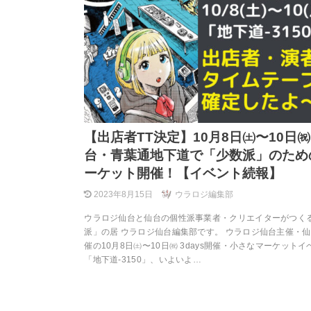
【出店者TT決定】10月8日㈯〜10日
台・青葉通地下道で「少数派」のため
ーケット開催！【イベント続報】
2023年8月15日
ウラロジ編集部
ウラロジ仙台と仙台の個性派事業者・クリエイターがつく
派」の居 ウラロジ仙台編集部です。 ウラロジ仙台主催・
催の10月8日㈯〜10日㈷ 3days開催・小さなマーケットイ
「地下道-3150」、いよいよ…