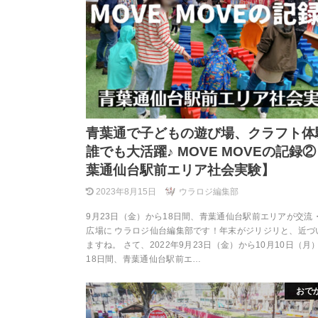
青葉通で子どもの遊び場、クラフト体
誰でも大活躍♪ MOVE MOVEの記録
葉通仙台駅前エリア社会実験】
2023年8月15日
ウラロジ編集部
9月23日（金）から18日間、青葉通仙台駅前エリアが交流
広場に ウラロジ仙台編集部です！年末がジリジリと、近づ
ますね。 さて、2022年9月23日（金）から10月10日（月
18日間、青葉通仙台駅前エ…
おで