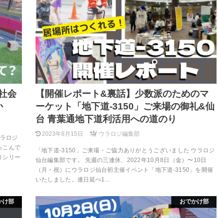
社会
【開催レポート&裏話】少数派のためのマ
か
ーケット「地下道-3150」ご来場の御礼&仙
台 青葉通地下道利活用への道のり
2023年8月15日
ウラロジ編集部
ウラロジ
っこんで
「地下道-3150」ご来場・ご協力ありがとうございました ウラロジ
りシリー
仙台編集部です。 先週の三連休、2022年10月8日（金）〜10日
（月・祝）にウラロジ仙台初主催イベント「地下道-3150」を開催
いたしました。連日延べ1…
かけ部
おでかけ部