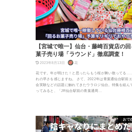
【宮城で唯一】仙台・藤崎百貨店の回
菓子売り場「ラウンド」徹底調査！
2023年8月13日
花
花です。年が明けた！と思ったらもう桜が舞い散ってる…
れの早さを感じますね。 さて、2022年は青葉通仙台駅前
会実験などの話題に触れてきたウラロジ仙台。特集を組ん
ってみると、「JR仙台駅前の青葉通周…
おで