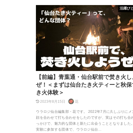
活躍び
【前編】青葉通・仙台駅前で焚き火し
ぜ！＜まずは仙台たき火ティーと秋保
き火体験＞
2023年8月15日
花
ウラロジ仙台編集部・花です。 2022年7月に久しぶりに
顔を合わせて打ち合わせをしたのですが、実はその打ち合
っかけで、魅力的な団体と新たに出会うこととなりました。
実験に参加する団体で、ウラロジ仙台…