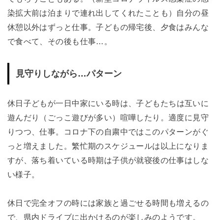
染拡大前は泊まりで連れ出してくれたことも）
自分の昼
休憩以外はずっと仕事。子どもの帰宅後、夕食
はみんな
で食べて、その後も仕事…。
見守りしながら…パターン
休日
子ども
が一日中家にいる時は、
子どもたち
は互いに
遊んだり（ごっこ遊びが多い）喧嘩したり。
適度に見守
りつつ、仕事。
コロナ下の自粛中ではこのパターンがぐ
っと増えました。
繁忙期のスケジュールは以上になりま
すが、落ち着いている時期は子供が就寝後の
仕事は
しな
い様子。
休日で完全オフの時には家族と過ごせる時間も増えるの
で、県内ドライブに出かけるのが楽しみのようです。