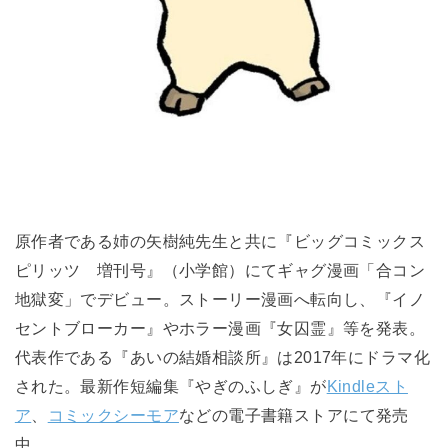
原作者である姉の矢樹純先生と共に『ビッグコミックス
ピリッツ 増刊号』（小学館）にてギャグ漫画「合コン
地獄変」でデビュー。ストーリー漫画へ転向し、『イノ
セントブローカー』やホラー漫画『女囚霊』等を発表。
代表作である『あいの結婚相談所』は2017年にドラマ化
された。最新作短編集『やぎのふしぎ』が
Kindleスト
ア
、
コミックシーモア
などの
電子書籍ストアにて発売
中。