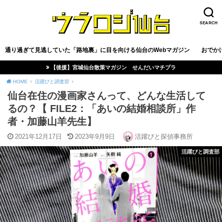
SEARCH
通り過ぎて見逃していた「路地裏」に目を向ける仙台のWebマガジン
おでか
【後援】宮城仙台散策マガジン せんだいマチプラ
HOME
活躍びと調査部
仙台在住の漫画家さんって、どんな生活して
るの？【 FILE2：「あいの結婚相談所」作
者・加藤山羊先生】
2021年12月17日
2023年9月9日
活躍びと探偵事務所
活躍びと調査部