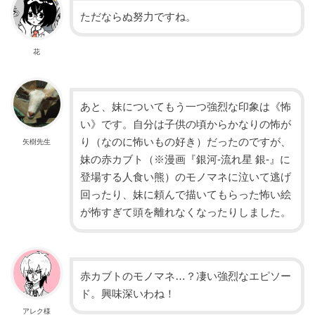
ただならぬ努力ですね。
花
あと、妹についてもう一つ強烈な印象は《怖
い》です。自分は子供の頃からかなりの怖が
り（なのに怖いもの好き）だったのですが、
矢樹先生
妹の赤カブト（※漫画『銀河-流れ星 銀-』に
登場する人食い熊）のモノマネに泣いて逃げ
回ったり、妹に頼んで描いてもらった怖い絵
が怖すぎて頭を離れなくなったりしました。
赤カブトのモノマネ…？凄い強烈なエピソー
ド。興味深いわね！
アレク様