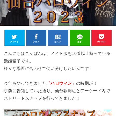
ツイート
シェア
はてブ
送る
Pocket
こんにちはこんばんは、メイド服を10着以上持っている
艶姫猫子です。
様々な場面に合わせて使い分けしたいんです！
今年もやってきました
「
ハロウィン
」
の時期が！
事前に告知していた通り、仙台駅周辺とアーケード内で
ストリートスナップを行ってきました！