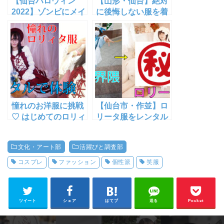
【仙台ハロウィン
【山形・仙台】絶対
2022】ゾンビにメイ
に後悔しない服を着
ド、大きなアーニャ
たい! 着物コーデと
も！？ハロウィン仮
スチームパンクを着
装ストリートスナッ
こなす・あさみ【イ
プ
ンタビュー】
憧れのお洋服に挑戦
【仙台市・作並】ロ
♡ はじめてのロリィ
リータ服をレンタル
タ服をレンタルで着
で着用体験！20年越
用体験！たえぬた
しの夢が叶った！も
文化・アート部
活躍びと調査部
そ・OneEarth【閉
ちネキ・
業】にて【仙台市・
OneEarth【閉業】
コスプレ
ファッション
個性派
笑服
作並】
にて
ツイート
シェア
はてブ
送る
Pocket