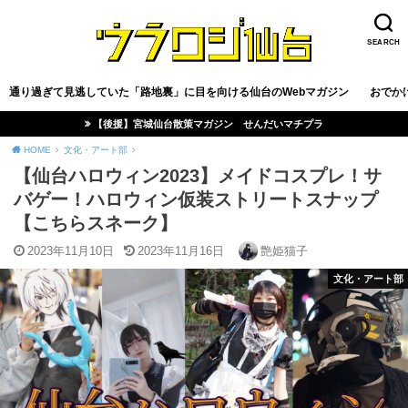
SEARCH
通り過ぎて見逃していた「路地裏」に目を向ける仙台のWebマガジン
おでか
【後援】宮城仙台散策マガジン せんだいマチプラ
HOME
文化・アート部
【仙台ハロウィン2023】メイドコスプレ！サ
バゲー！ハロウィン仮装ストリートスナップ
【こちらスネーク】
2023年11月10日
2023年11月16日
艶姫猫子
文化・アート部