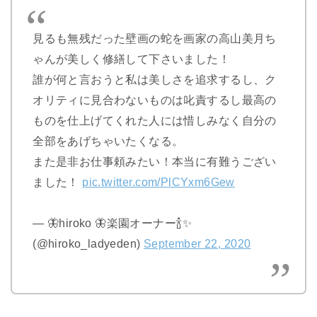
見るも無残だった壁画の蛇を画家の高山美月ち
ゃんが美しく修繕して下さいました！
誰が何と言おうと私は美しさを追求するし、ク
オリティに見合わないものは叱責するし最高の
ものを仕上げてくれた人には惜しみなく自分の
全部をあげちゃいたくなる。
また是非お仕事頼みたい！本当に有難うござい
ました！
pic.twitter.com/PlCYxm6Gew
— 🦋hiroko 🦋楽園オーナー🍾✨
(@hiroko_ladyeden)
September 22, 2020