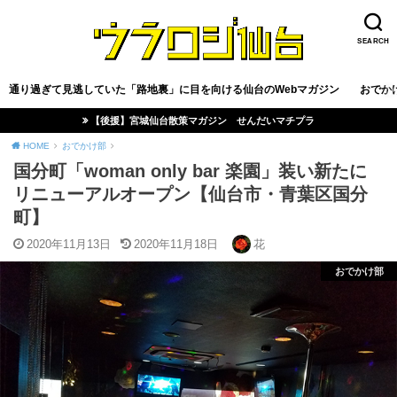
SEARCH
通り過ぎて見逃していた「路地裏」に目を向ける仙台のWebマガジン
おでか
【後援】宮城仙台散策マガジン せんだいマチプラ
HOME
おでかけ部
国分町「woman only bar 楽園」装い新たに
リニューアルオープン【仙台市・青葉区国分
町】
2020年11月13日
2020年11月18日
花
おでかけ部