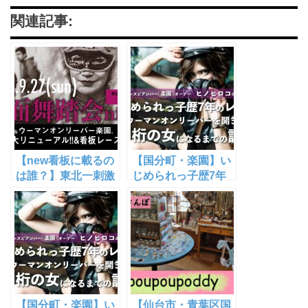
関連記事:
【new看板に載るの
【国分町・楽園】い
は誰？】東北一刺激
じめられっ子歴7年
的なウーマンオンリ
のレズがウーマンオ
ーバー楽園・ 移転拡
ンリーバーを開き3
大リニューアル記念
桁の女になるまでの
&看板レース勃発!?
話 #1【ヒノヒロコ】
絶対に何かが起きる
夜♡「仮面舞踏会
night」【仙台市青
葉区・国分町】
【国分町・楽園】い
【仙台市・青葉区国