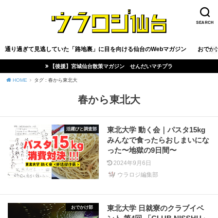
SEARCH
通り過ぎて見逃していた「路地裏」に目を向ける仙台のWebマガジン
おでか
【後援】宮城仙台散策マガジン せんだいマチプラ
HOME
タグ : 春から東北大
春から東北大
東北大学 動く会｜パスタ15kg
活躍びと調査部
みんなで食ったらおしまいにな
った〜地獄の9日間〜
2024年9月6日
ウラロジ編集部
東北大学 日就寮のクラブイベ
おでかけ部