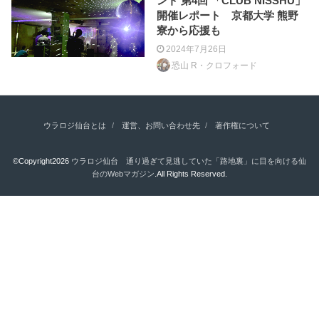
ント 第4回 「CLUB NISSHU」
開催レポート 京都大学 熊野
寮から応援も
2024年7月26日
恐山 R・クロフォード
ウラロジ仙台とは
運営、お問い合わせ先
著作権について
©Copyright2026
ウラロジ仙台 通り過ぎて見逃していた「路地裏」に目を向ける仙
台のWebマガジン
.All Rights Reserved.