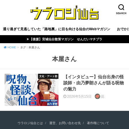
SEARCH
通り過ぎて見逃していた「路地裏」に目を向ける仙台のWebマガジン
おでか
【後援】宮城仙台散策マガジン せんだいマチプラ
HOME
タグ : 本屋さん
本屋さん
【インタビュー】仙台出身の怪
文化・アート部
談師・由乃夢朗さんが語る呪物
の魅力
2026年5月15日
花
ウラロジ仙台とは
運営、お問い合わせ先
著作権について