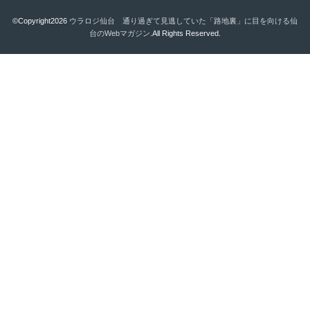
©Copyright2026
ウラロジ仙台 通り過ぎて見逃していた「路地裏」に目を向ける仙
台のWebマガジン
.All Rights Reserved.