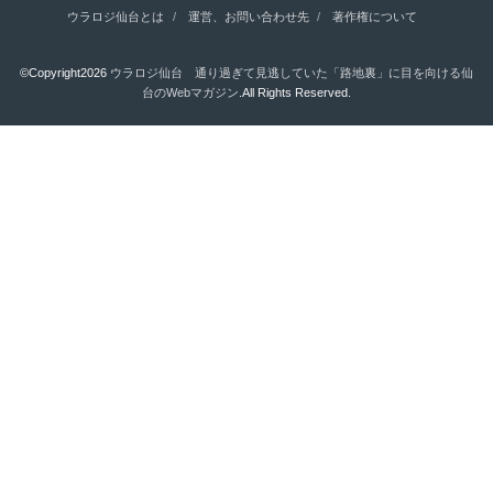
ウラロジ仙台とは
運営、お問い合わせ先
著作権について
©Copyright2026
ウラロジ仙台 通り過ぎて見逃していた「路地裏」に目を向ける仙
台のWebマガジン
.All Rights Reserved.