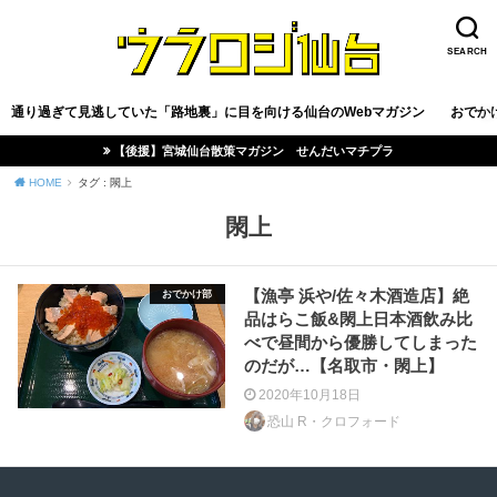
SEARCH
通り過ぎて見逃していた「路地裏」に目を向ける仙台のWebマガジン
おでか
【後援】宮城仙台散策マガジン せんだいマチプラ
HOME
タグ : 閖上
閖上
【漁亭 浜や/佐々木酒造店】絶
おでかけ部
品はらこ飯&閖上日本酒飲み比
べで昼間から優勝してしまった
のだが…【名取市・閖上】
2020年10月18日
恐山 R・クロフォード