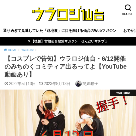
SEARCH
通り過ぎて見逃していた「路地裏」に目を向ける仙台のWebマガジン
おでか
【後援】宮城仙台散策マガジン せんだいマチプラ
HOME
YouTube
【コスプレで告知】ウラロジ仙台・6/12開催
のみちのくコミティア出るってよ【YouTube
動画あり】
2022年5月13日
2023年8月13日
艶姫猫子
YouTube