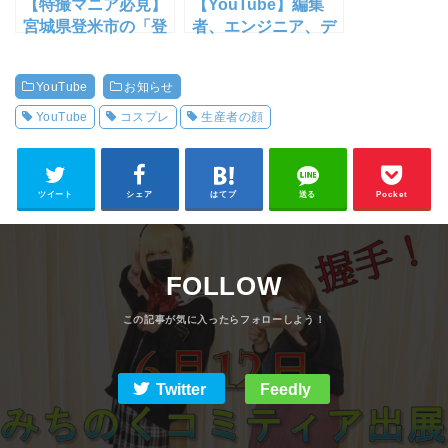
【特撮マニア必見】
【YouTube】編集
宮城県登米市の「登
者、エンジニア、デ
米爆破」で爆破され
ザイナー 恐怖のカバ
てきた【YouTube動
ンの中身チェック・
YouTube
お知らせ
画あり】
前編【ドッキリ】
YouTube
コスプレ
生産者の顔
ツイート
シェア
はてブ
送る
Pocket
FOLLOW
Twitter
Feedly