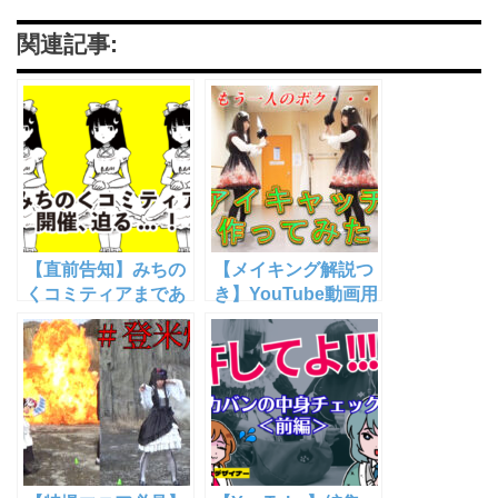
関連記事:
【直前告知】みちの
【メイキング解説つ
くコミティアまであ
き】YouTube動画用
と2日！地図ガチャ
におもしろアイキャ
ラインナップ・キャ
ッチを作ってみた
ラクターグッズおし
ながき確定
【6/12(日)夢メッセ
みやぎ G4】