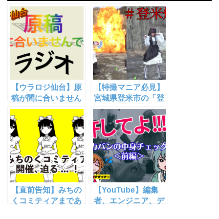
【ウラロジ仙台】原
【特撮マニア必見】
稿が間に合いません
宮城県登米市の「登
でしたラジオ01【す
米爆破」で爆破され
まんて】
てきた【YouTube動
画あり】
【直前告知】みちの
【YouTube】編集
くコミティアまであ
者、エンジニア、デ
と2日！地図ガチャ
ザイナー 恐怖のカバ