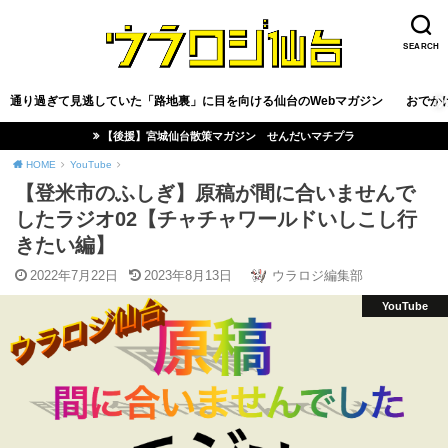
SEARCH
通り過ぎて見逃していた「路地裏」に目を向ける仙台のWebマガジン
おでか
【後援】宮城仙台散策マガジン せんだいマチプラ
HOME
YouTube
【登米市のふしぎ】原稿が間に合いませんで
したラジオ02【チャチャワールドいしこし行
きたい編】
2022年7月22日
2023年8月13日
ウラロジ編集部
YouTube