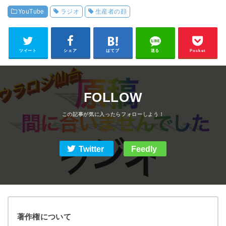
ラインナップ・キャ
ンの中身チェック・
YouTube
ラジオ
生産者の顔
ラクターグッズおし
前編【ドッキリ】
ながき確定
【6/12(日)夢メッセ
みやぎ G4】
ツイート
シェア
はてブ
送る
Pocket
FOLLOW
Twitter
Feedly
著作権について