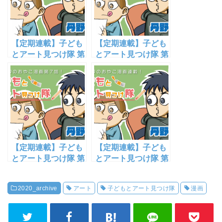
【定期連載】子ども
【定期連載】子ども
とアート見つけ隊 第
とアート見つけ隊 第
3話「世界一美味し
5話「朝顔キノコ」
いカレーと美味しい
【漫画家・丹野諒
サラダ」【漫画家・
祐】
丹野諒祐】
【定期連載】子ども
【定期連載】子ども
とアート見つけ隊 第
とアート見つけ隊 第
7話「ユージンによ
10話「ユージンの
る『ヴィーナスの誕
『ペルセウスとアン
2020_archive
アート
子どもとアート見つけ隊
漫画
生/サンドロ・ボッテ
ドロメダ』解釈」
ィチェッリ』解釈」
【漫画家・丹野諒
【漫画家・丹野諒
祐】