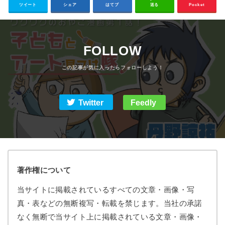
祐】
ツイート
シェア
はてブ
送る
Pocket
FOLLOW
Twitter
Feedly
著作権について
当サイトに掲載されているすべての文章・画像・写
真・表などの無断複写・転載を禁じます。当社の承諾
なく無断で当サイト上に掲載されている文章・画像・