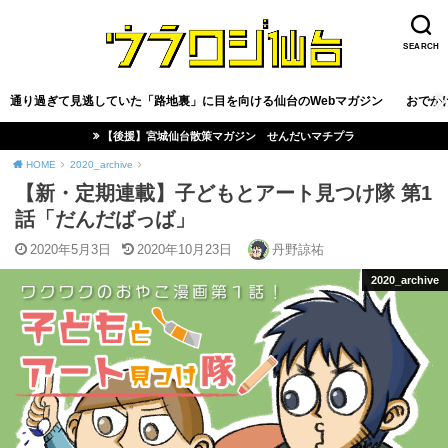
SEARCH
通り過ぎて見逃していた「路地裏」に目を向ける仙台のWebマガジン
おでか
【後援】宮城仙台散策マガジン せんだいマチプラ
HOME
2020_archive
【新・定期連載】子どもとアート見つけ隊 第1
話「だんだばっば」
2020年5月3日
2020年10月23日
丹野諒祐
2020_archive