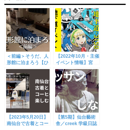
＜前編＞そうだ、人
【2022年10月・主催
形館に泊まろう【ひ
イベント情報】宮
とがた通信＊秋保の
城・東北で「人と違
杜 佐々木美術館&人
う自分でありたい」
形館＊ウラロジ仙台
「人と違っていいの
コラボ】
か悩む」少数派がの
びのび過ごせる小さ
なマーケット「地下
道-3150」【仙台 青
葉通地下道】
【2023年5月20日】
【第5期】仙台藝術
南仙台で古着とコー
舎／creek 学級日誌
ヒーを楽しめるイベ
｜①石膏像をデッサ