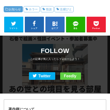
ントが開催【川村古
ンしない
お知らせ
ホラー
怪談
活躍びと
着店×SUNNY SITE
COFFEE】
ツイート
シェア
はてブ
送る
Pocket
FOLLOW
Twitter
Feedly
著作権について