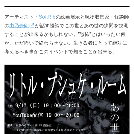
アーティスト・
SoftRib
の絵画展示と呪物収集家・怪談師
の
由乃夢朗
が話す怪談でこの世とあの世の狭間を観測
することが出来るかもしれない。”恐怖”とはいったい何
か、ただ怖いで終わらせない。生きる者にとって絶対に
考えるべき事がこのイベントで知ることが出来る。