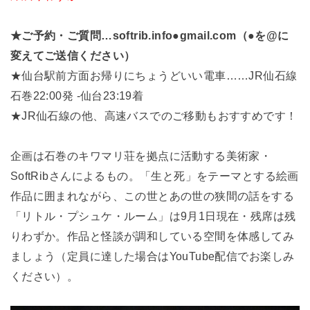
★ご予約・ご質問…softrib.info●gmail.com（●を@に
変えてご送信ください）
★仙台駅前方面お帰りにちょうどいい電車……JR仙石線
石巻22:00発 -仙台23:19着
★JR仙石線の他、高速バスでのご移動もおすすめです！
企画は石巻のキワマリ荘を拠点に活動する美術家・
SoftRibさんによるもの。「生と死」をテーマとする絵画
作品に囲まれながら、この世とあの世の狭間の話をする
「リトル・プシュケ・ルーム」は9月1日現在・残席は残
りわずか。作品と怪談が調和している空間を体感してみ
ましょう（定員に達した場合はYouTube配信でお楽しみ
ください）。