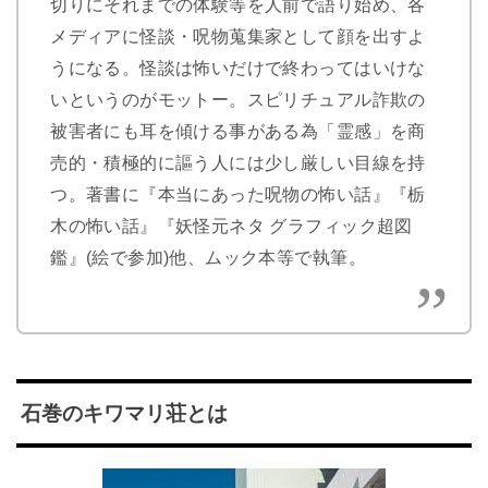
切りにそれまでの体験等を人前で語り始め、各
メディアに怪談・呪物蒐集家として顔を出すよ
うになる。怪談は怖いだけで終わってはいけな
いというのがモットー。スピリチュアル詐欺の
被害者にも耳を傾ける事がある為「霊感」を商
売的・積極的に謳う人には少し厳しい目線を持
つ。著書に『本当にあった呪物の怖い話』『栃
木の怖い話』『妖怪元ネタ グラフィック超図
鑑』(絵で参加)他、ムック本等で執筆。
石巻のキワマリ荘とは