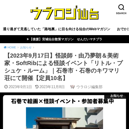
SEARCH
通り過ぎて見逃していた「路地裏」に目を向ける仙台のWebマガジン
おでか
【後援】宮城仙台散策マガジン せんだいマチプラ
HOME
お知らせ
【2023年9月17日】怪談師・由乃夢朗＆美術
家・SoftRibによる怪談イベント「リトル・プ
シュケ・ルーム」｜石巻市・石巻のキワマリ
荘にて開催【定員10名】
2023年9月1日
2023年11月8日
ウラロジ編集部
お知らせ