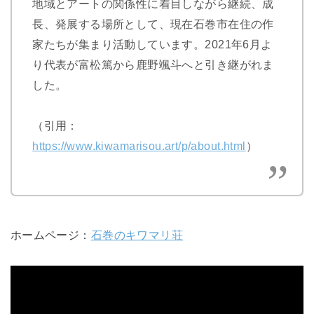
地域とアートの関係性に着目しながら継続、成
長、発展する場所として、現在石巻市在住の作
家たちが集まり活動しています。2021年6月よ
り代表が富松篤から鹿野颯斗へと引き継がれま
した。
（引用：
https://www.kiwamarisou.art/p/about.html
）
ホームページ：
石巻のキワマリ荘