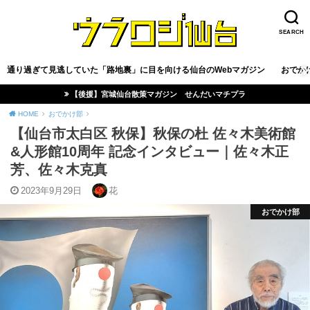
SEARCH
通り過ぎて見逃していた「路地裏」に目を向ける仙台のWebマガジン
おでか
【後援】宮城仙台散策マガジン せんだいマチプラ
HOME
おでかけ部
【仙台市太白区 秋保】秋保の杜 佐々木美術館
&人形館10周年 記念インタビュー｜佐々木正
芳、佐々木克真
2023年9月29日
花
おでかけ部