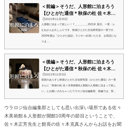
＜前編＞そうだ、人形館に泊まろう
【ひとがた通信＊秋保の杜 佐々木美
🕒️2021年11月26日
術館&人形館＊ウラロジ仙台コラ
人形館に泊まって欲しい！？＿＿＿＿＿2021年 某日。一実：ら
ボ】
むねさんお久しぶりです、秋保ひとがた文化研究室の一実です。
2020年度は「ひとがた談話」ラジオへ出演いただき、お世話にな
りま...
＜後編＞そうだ、人形館に泊まろう
【ひとがた通信＊秋保の杜 佐々木美
🕒️2021年12月3日
術館&人形館＊ウラロジ仙台コラ
前回のあらすじ秋保ひとがた文化研究室（ひとがた通信）の一実
ボ】
さんに「秋保の杜 佐々木美術館&人形館の人形館に泊まって欲し
い」とお願いされちゃったウラロジ仙台編集部。前編では、実...
ウラロジ仙台編集部としても思い出深い場所である佐々
木美術館＆人形館が
開館10周年の節目ということで、
佐々木正芳先生と館長の佐々木克真さんからお話をお聞