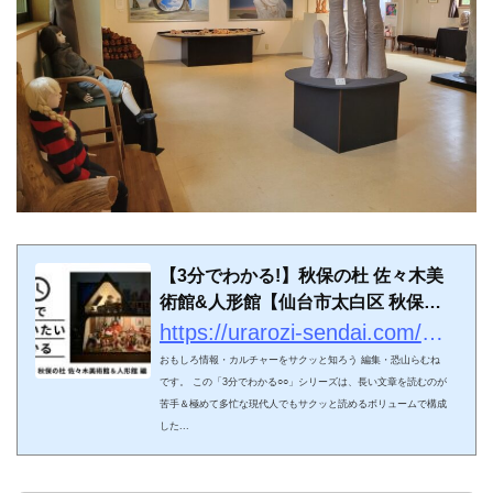
【3分でわかる!】秋保の杜 佐々木美
術館&人形館【仙台市太白区 秋保】
- ウラロジ仙台
https://urarozi-sendai.com/culture/3413/
おもしろ情報・カルチャーをサクッと知ろう 編集・恐山らむね
です。 この「3分でわかる○○」シリーズは、長い文章を読むのが
苦手＆極めて多忙な現代人でもサクッと読めるボリュームで構成
した...