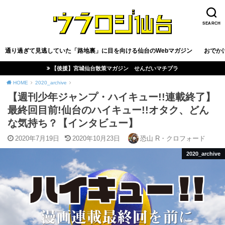
SEARCH
通り過ぎて見逃していた「路地裏」に目を向ける仙台のWebマガジン
おでか
【後援】宮城仙台散策マガジン せんだいマチプラ
HOME
2020_archive
【週刊少年ジャンプ・ハイキュー!!連載終了】
最終回目前!仙台のハイキュー!!オタク、どん
な気持ち？【インタビュー】
2020年7月19日
2020年10月23日
恐山 R・クロフォード
2020_archive