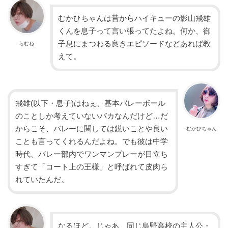
むかひちゃんは昔からハイキューの影山飛雄
くんを息子って言い張ってたよね。何か、御
子息にまつわる良きエピソードなどあれば教
らむね
えて。
飛雄(以下・息子)はねぇ、基本バレーボール
のことしか考えていないバカなんだけど…だ
からこそ、バレーに関しては鋭いことや良い
むかひちゃん
ことも言ってくれるんだよね。でも彼は中学
時代、バレー部内でワンマンプレーが目立ち
すぎて「コート上の王様」と呼ばれて皮肉ら
れていたんだ。
なるほど。じゃあ、同じ烏野高校の主人公・