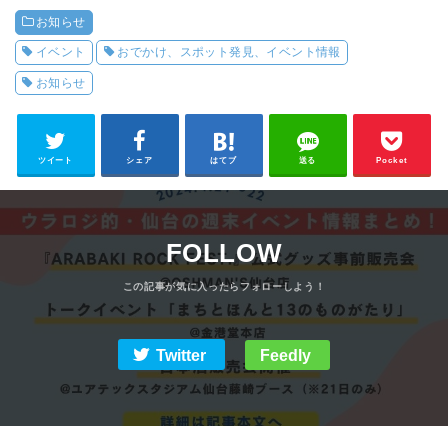
ントが開催【川村古
で「少数派」のため
お知らせ
着店×SUNNY SITE
のマーケット開催！
COFFEE】
【イベント続報】
イベント
おでかけ、スポット発見、イベント情報
お知らせ
ツイート
シェア
はてブ
送る
Pocket
FOLLOW
Twitter
Feedly