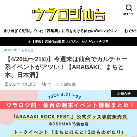
SEARCH
通り過ぎて見逃していた「路地裏」に目を向ける仙台のWebマガジン
おでか
【後援】宮城仙台散策マガジン せんだいマチプラ
HOME
お知らせ
【4/20㈯〜21㈰】今週末は仙台でカルチャー
系イベントがアツい！【ARABAKI、まちと
本、日本酒】
2024年4月18日
ウラロジ編集部
お知らせ