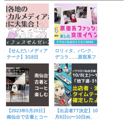
【せんだいメディア
ロリィタ、パンク、
テーク】3/18日
デコラ……原宿系フ
(土)・19日(日) メデ
ァッションで仙台を
ィフェスせんだい
歩く交流イベント
2023開催！【ウラロ
「仙台派手
ジも出ます】
Kawaii♡」2023年5
月に開催
【2023年5月20日】
【出店者TT決定】10
南仙台で古着とコー
月8日㈯〜10日㈷、
ヒーを楽しめるイベ
仙台・青葉通地下道