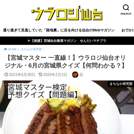
SEARCH
通り過ぎて見逃していた「路地裏」に目を向ける仙台のWebマガジン
おでか
【後援】宮城仙台散策マガジン せんだいマチプラ
HOME
まちなか研究部
【宮城マスター 一直線！】ウラロジ仙台オリ
ジナル・6月の宮城県クイズ【何問わかる？】
2021年6月30日
2026年2月2日
花
まちなか研究部