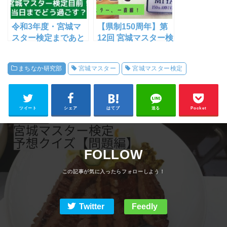
令和3年度・宮城マ
【県制150周年】第
スター検定まであと
12回 宮城マスター検
2週間！試験当日ま
定 試験問題を振り返
でどう過ごす！？
る
まちなか研究部
宮城マスター
宮城マスター検定
【宮城マスター一直
線】
ツイート
シェア
はてブ
送る
Pocket
FOLLOW
Twitter
Feedly