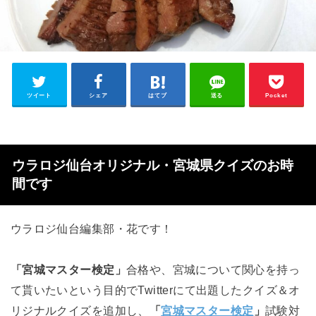
ツイート
シェア
はてブ
送る
Pocket
ウラロジ仙台オリジナル・宮城県クイズのお時
間です
ウラロジ仙台編集部・花です！
「宮城マスター検定」
合格や、宮城について関心を持っ
て貰いたいという目的でTwitterにて出題したクイズ＆オ
リジナルクイズを追加し、
「
宮城マスター検定
」
試験対