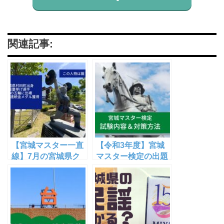
関連記事:
【宮城マスター一直
【令和3年度】宮城
線】7月の宮城県ク
マスター検定の出題
イズ＜出題編＞【ウ
範囲＆勉強法紹介！
ラロジ仙台オリジナ
出題予想も【宮城マ
ル】
スター一直線！】