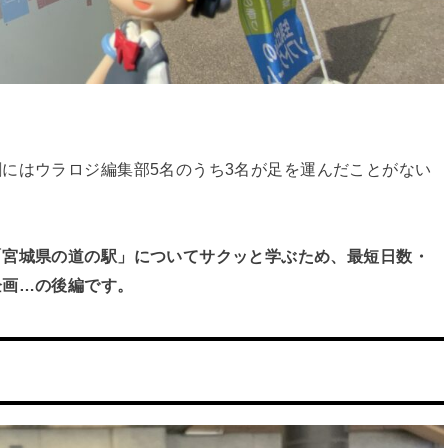
割にはウラロジ編集部
5
名のうち
3
名が足を運んだことがない
「宮城県の道の駅」についてサクッと学ぶため、最短日数・
企画
…
の後編です。