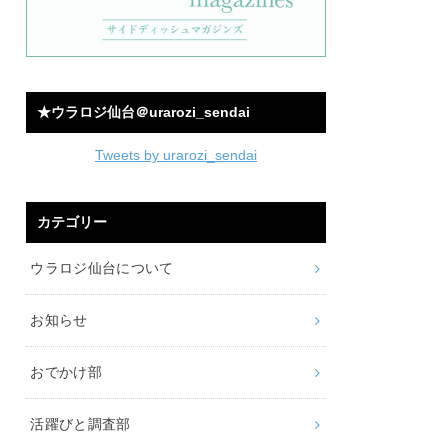
★ウラロジ仙台＠urarozi_sendai
Tweets by urarozi_sendai
カテゴリー
ウラロジ仙台について
お知らせ
おでかけ部
活躍びと調査部