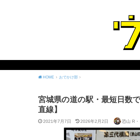
HOME
おでかけ部
宮城県の道の駅・最短日数で
直線】
2021年7月7日
2026年2月2日
恐山 R