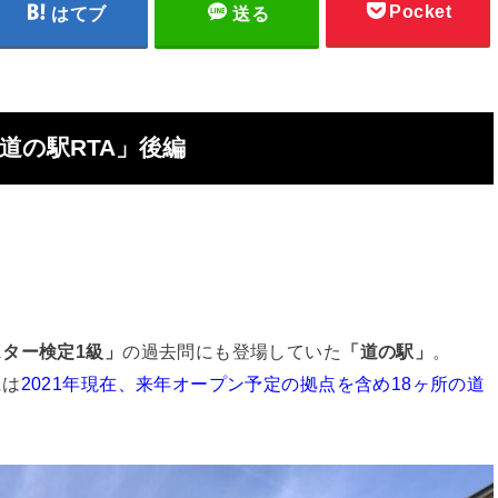
Pocket
はてブ
送る
道の駅
RTA
」後編
スター検定
1
級」
の過去問にも登場していた
「道の駅」
。
には
2021
年
現在、来年オープン予定の拠点を含め
18
ヶ所の道