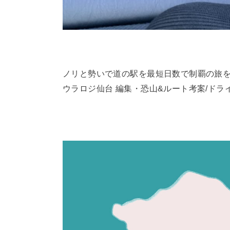
ノリと勢いで道の駅を最短日数で制覇の旅
ウラロジ仙台
編集・恐山
&
ルート考案
/
ドラ