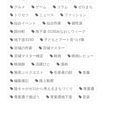
グルメ
ゲーム
コラム
ゼロまち
トリセツ
ニュース
ファッション
仙台イベント
仙台作家
個性派
国分町
地下道-3150みなおしウィーク
地下道3150
子どもとアート見つけ隊
宮城の作家
宮城マスター
宮城マスター検定
映画
映画レビュー
映画館
活躍びと
漫画
無茶ぶりクエスト
生産者の顔
笑服
編集後記
路上観察
陰キャがゼロから考えるまちづくり
青葉通
青葉通で遊ぼう
青葉通地下道
音楽