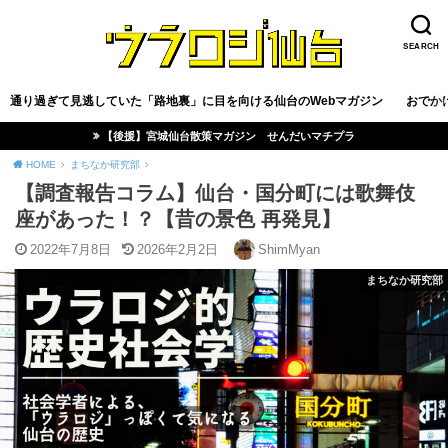
SEARCH
通り過ぎて見逃していた「路地裏」に目を向ける仙台のWebマガジン
おでか
【後援】宮城仙台散策マガジン せんだいマチプラ
HOME
まちなか研究部
【調査報告コラム】仙台・国分町には歌舞伎
座があった！？【昔の景色 再発見】
2022年7月8日
2026年2月2日
ShimMyan
まちなか研究部