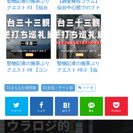
堅物記者の無茶ぶり
【調査報告コラム】
クエスト #3 【仙台
仙台中心部でのファ
市役所本庁舎市民向
ッションビルの力学
け見学ツアーにいっ
【社交場？発信
てらっしゃい！？】
地？】
堅物記者の無茶ぶり
堅物記者の無茶ぶり
クエスト #8 【コン
クエスト #8-3 【仙
ビニ行脚の次は、仙
台三十三観音逆打ち
台三十三観音を巡っ
巡礼 薬師堂編】
まちなか研究部
文化・アート部
ガチ勢
てきてよ！】
ツイート
シェア
はてブ
送る
Pocket