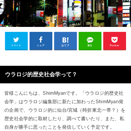
ツイート
シェア
はてブ
送る
Pocket
ウラロジ的歴史社会学って？
皆様こんにちは、ShimMyanです。「ウラロジ的歴史社
会学」はウラロジ編集部に新たに加わったShimMyan発
の企画で、ウラロジ的に仙台/宮城（時折東北一帯？）を
歴史社会学的に取材したり、調べて書いたり、また、私
自身が勝手に思ったことを発信していく予定です。