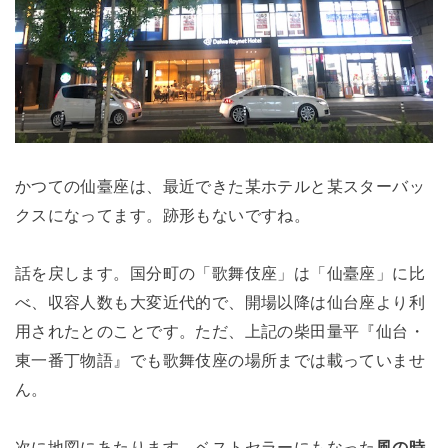
かつての仙臺座は、最近できた某ホテルと某スターバッ
クスになってます。跡形もないですね。
話を戻します。国分町の「歌舞伎座」は「仙臺座」に比
べ、収容人数も大変近代的で、開場以降は仙台座より利
用されたとのことです。ただ、上記の柴田量平『仙台・
東一番丁物語』でも歌舞伎座の場所までは載っていませ
ん。
次に地図にあたります。ベストセラーにもなった
風の時