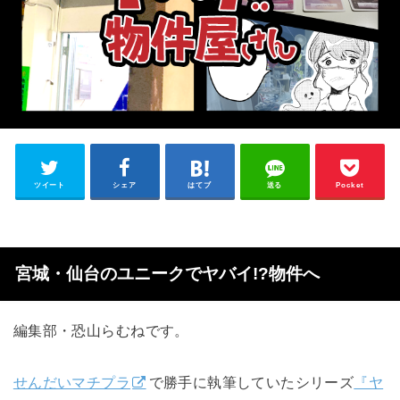
ツイート
シェア
はてブ
送る
Pocket
宮城・仙台のユニークでヤバイ!?物件へ
編集部・恐山らむねです。
せんだいマチプラ
で勝手に執筆していたシリーズ
『ヤ