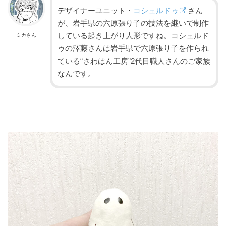
デザイナーユニット・
コシェルドゥ
さん
が、岩手県の六原張り子の技法を継いで制作
している起き上がり人形ですね。コシェルド
ミカさん
ゥの澤藤さんは岩手県で六原張り子を作られ
ている
“さわはん工房”2代目職人さんのご家族
なんです。