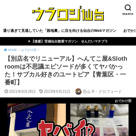
SEARCH
通り過ぎて見逃していた「路地裏」に目を向ける仙台のWebマガジン
おでか
【後援】宮城仙台散策マガジン せんだいマチプラ
HOME
おでかけ部
【別店名でリニューアル】へんてこ屋&Sloth
roomは不思議エピソードが多くてヤバかっ
た！サブカル好きのユートピア【青葉区・一
番町】
2021年8月28日
2023年8月21日
恐山 R・クロフォード
おでかけ部