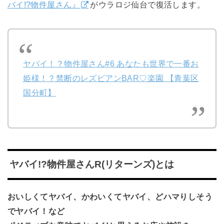
バイ!?物件屋さん』
がウラロジ仙台で復活します。
ヤバイ！？物件屋さん#6 あなたも世界で一番お
姫様！？禁断のレズビアンBAR♡楽園 【青葉区
国分町】
ヤバイ!?物件屋さんR(リターンズ)とは
おいしくてヤバイ、かわいくてヤバイ、どハマりしそう
でヤバイ！など