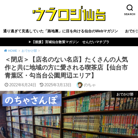
SEARCH
通り過ぎて見逃していた「路地裏」に目を向ける仙台のWebマガジン
おでか
【後援】宮城仙台散策マガジン せんだいマチプラ
HOME
おでかけ部
＜閉店＞【店名のない名店】たくさんの人気
作と共に地域の方に愛される喫茶店【仙台市
青葉区・勾当台公園周辺エリア】
2022年6月24日
2025年3月13日
のちゃ
おでかけ部