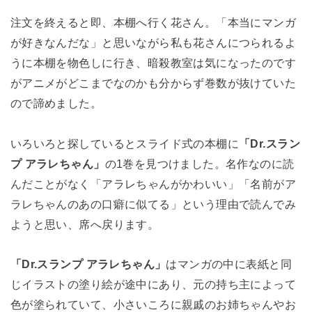
注文を終えると即、本棚へ行く花さん。「本当にマンガ
が好きなんだな」と思いながら私も花さんにつられるよ
うに本棚を物色しに行き、暗殺教室は気になったのです
がアニメがどこまでなのかも分からず巻数が抜けていた
ので諦めました。
いろいろと探しているとスライド式の本棚に
「Dr.スラン
プ アラレちゃん」
の1巻を見つけました。名作なのに読
んだことがなく「アラレちゃんがかわいい」「名前がア
ラレちゃんのあの口癖に似てる」という理由で読んでみ
ようと思い、席へ戻ります。
「Dr.スランプ アラレちゃん」
はマンガの中に表紙と同
じイラストの塗り絵が途中にあり、元の持ち主によって
色が塗られていて、小さいころに親戚のお姉ちゃんやお