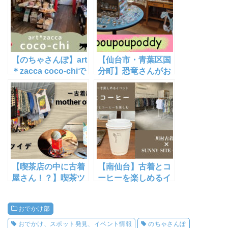
【のちゃさんぽ】art
【仙台市・青葉区国
＊zacca coco-chiで
分町】恐竜さんがお
猫やパンダの動物グ
出迎え！「pou pou
ッズにほっこり【仙
poddy」は個性派で
台市青葉区一番町】
kawaii！雑貨・アク
セサリーの宝箱【の
ちゃさんぽ】
【喫茶店の中に古着
【南仙台】古着とコ
屋さん！？】喫茶ツ
ーヒーを楽しめるイ
イデ・古着屋mother
ベント「古着とコー
of pearl【宮城野区
ヒー」に行ってきま
おでかけ部
東仙台】
した【川村古着店
×SUNNY SITE
おでかけ、スポット発見、イベント情報
のちゃさんぽ