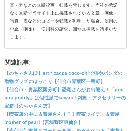
真・表などの無断複写・転載を禁じます。当社の承諾
なく無断で当サイト上に掲載されている文章・画像・
写真・表などのコピーや転載が判明した場合、使用の
中止（削除）、使用料の請求、謝罪文掲載を請求いた
します。
関連記事:
【のちゃさんぽ】art＊zacca coco-chiで猫やパンダの
動物グッズにほっこり【仙台市青葉区一番町】
【仙台市・青葉区国分町】恐竜さんがお出迎え！「pou
pou poddy」は個性派でkawaii！雑貨・アクセサリーの
宝箱【のちゃさんぽ】
【喫茶店の中に古着屋さん！？】喫茶ツイデ・古着屋
mother of pearl【宮城野区東仙台】
【南仙台】古着とコーヒーを楽しめるイベント「古着と