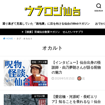
SEARCH
通り過ぎて見逃していた「路地裏」に目を向ける仙台のWebマガジン
おでか
【後援】宮城仙台散策マガジン せんだいマチプラ
HOME
タグ : オカルト
オカルト
【インタビュー】仙台出身の怪
文化・アート部
談師・由乃夢朗さんが語る呪物
の魅力
2026年5月15日
花
【愛宕橋・河原町・長町エリ
おでかけ部
ア】知ることを畏れるな！仙台