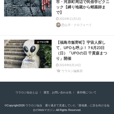
市・河原町周辺で民俗学ピクニ
ック【縛り地蔵から蛸薬師ま
で】
2024年11月1日
恐山 R・クロフォード
【福島市飯野町】宇宙人探し
おでかけ部
て、UFOも呼ぶ！？6月23日
（日）「UFOの日 千貫森まつ
り」開催
2024年6月14日
ウラロジ編集部
ウラロジ仙台とは
運営、お問い合わせ先
著作権について
©Copyright2026
ウラロジ仙台 通り過ぎて見逃していた「路地裏」に目を向ける仙
台のWebマガジン
.All Rights Reserved.