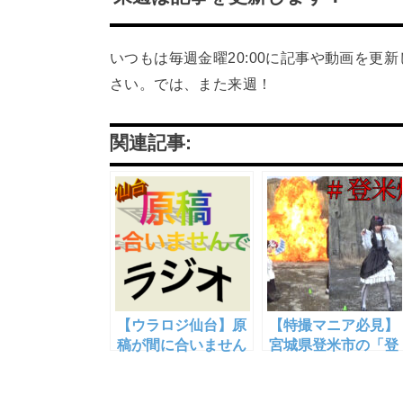
いつもは毎週金曜20:00に記事や動画を
さい。では、また来週！
関連記事:
【ウラロジ仙台】原
【特撮マニア必見】
稿が間に合いません
宮城県登米市の「登
でしたラジオ01【す
米爆破」で爆破され
まんて】
てきた【YouTube動