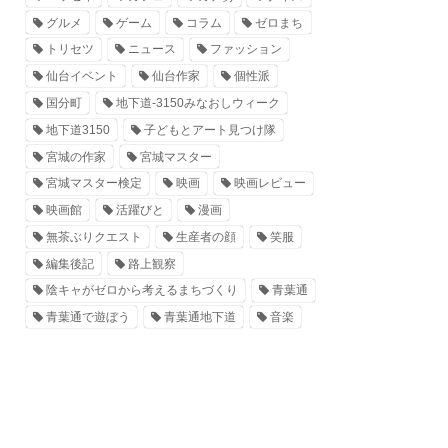
グルメ
ゲーム
コラム
ゼロまち
トリセツ
ニュース
ファッション
仙台イベント
仙台作家
個性派
国分町
地下道-3150みなおしウィーク
地下道3150
子どもとアート見つけ隊
宮城の作家
宮城マスター
宮城マスター検定
映画
映画レビュー
映画館
活躍びと
漫画
無茶ぶりクエスト
生産者の顔
笑服
編集後記
路上観察
陰キャがゼロから考えるまちづくり
青葉通
青葉通で遊ぼう
青葉通地下道
音楽