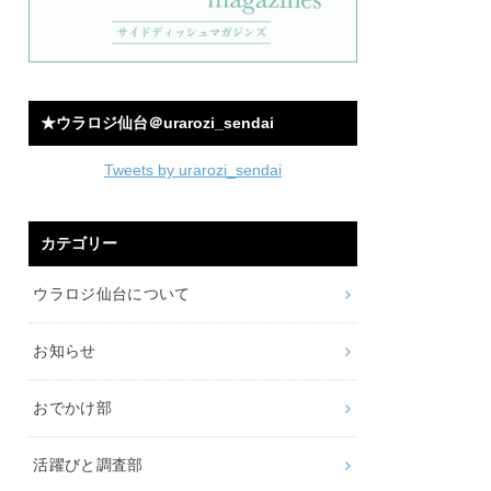
★ウラロジ仙台＠urarozi_sendai
Tweets by urarozi_sendai
カテゴリー
ウラロジ仙台について
お知らせ
おでかけ部
活躍びと調査部