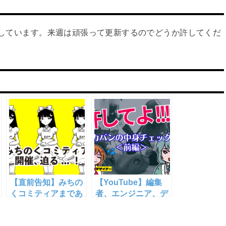
更新しています。来週は頑張って更新するのでどうか許してくだ
【直前告知】みちの
【YouTube】編集
くコミティアまであ
者、エンジニア、デ
と2日！地図ガチャ
ザイナー 恐怖のカバ
ラインナップ・キャ
ンの中身チェック・