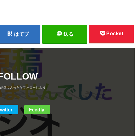
Pocket
はてブ
送る
FOLLOW
witter
Feedly