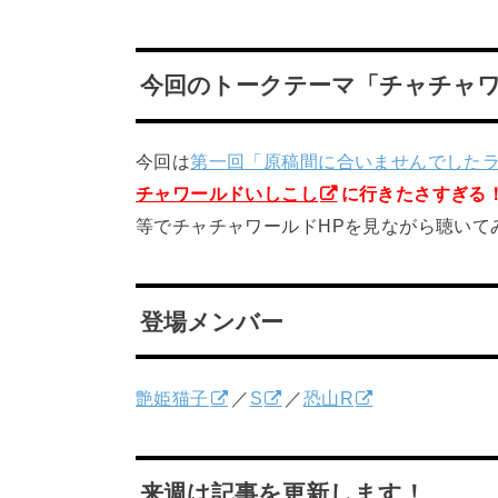
今回のトークテーマ「チャチャ
今回は
第一回「原稿間に合いませんでした
チャワールドいしこし
に行きたさすぎる
等でチャチャワールドHPを見ながら聴いて
登場メンバー
艶姫猫子
／
S
／
恐山R
来週は記事を更新します！