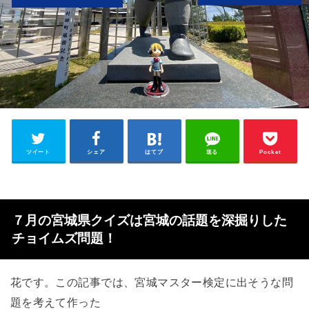
ツイート
シェア
はてブ
送る
Pocket
７月の宮城県クイズは宮城の話題を深掘りした
チョイムズ問題！
花です。この記事では、宮城マスター検定に出そうな問
題を考えて作った