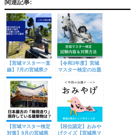
関連記事:
【宮城マスター一直
【令和3年度】宮城
線】7月の宮城県ク
マスター検定の出題
イズ＜出題編＞【ウ
範囲＆勉強法紹介！
ラロジ仙台オリジナ
出題予想も【宮城マ
ル】
スター一直線！】
【宮城マスター検定
【段位認定】おみや
対策】9月の宮城県
げクイズ【宮城県マ