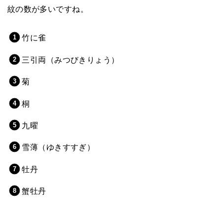
紋の数が多いですね。
竹に雀
三引両（みつびきりょう）
菊
桐
九曜
雪薄（ゆきすすぎ）
牡丹
蟹牡丹