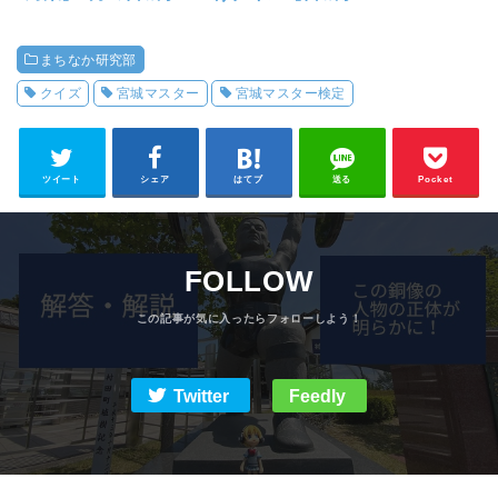
クイズ【宮城マスタ
ニア】
ー一直線！】
まちなか研究部
クイズ
宮城マスター
宮城マスター検定
ツイート
シェア
はてブ
送る
Pocket
FOLLOW
Twitter
Feedly