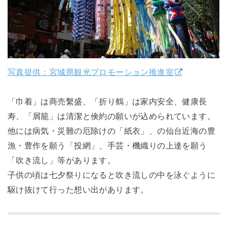
写真提供：宮城県観光プロモーション推進室
「巾着」は商売繫盛、「折り鶴」は家内安全、健康長
寿、「屑籠」は清潔と倹約の願いが込められています。
他には病気・災難の厄除けの「紙衣」、の仙台近海の豊
漁・豊作を願う「投網」、手芸・機織りの上達を願う
「吹き流し」等があります。
子供の頃は七夕祭りになると吹き流しの中を泳ぐように
駆け抜けて行った想い出があります。