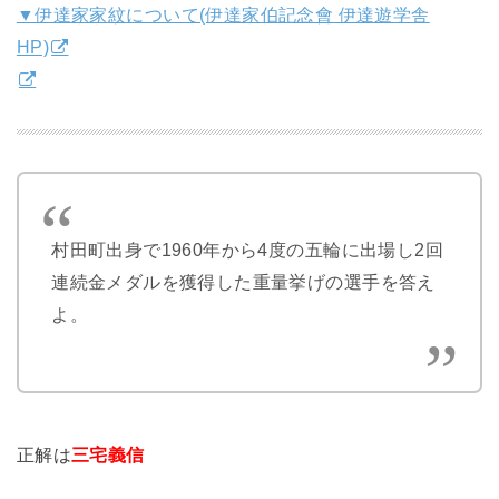
▼伊達家家紋について(伊達家伯記念會 伊達遊学舎
HP)
村田町出身で1960年から4度の五輪に出場し2回
連続金メダルを獲得した重量挙げの選手を答え
よ。
正解は
三宅義信