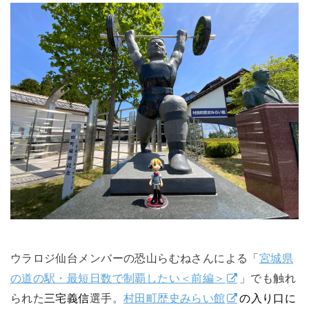
ウラロジ仙台メンバーの恐山らむねさんによる「
宮城県
の道の駅・最短日数で制覇したい＜前編＞
」でも触れ
られた
三宅義信
選手。
村田町歴史みらい館
の入り口に