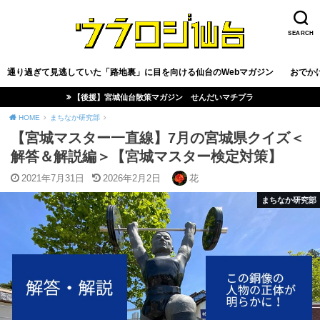
SEARCH
通り過ぎて見逃していた「路地裏」に目を向ける仙台のWebマガジン
おでか
【後援】宮城仙台散策マガジン せんだいマチプラ
HOME
まちなか研究部
【宮城マスター一直線】7月の宮城県クイズ＜
解答＆解説編＞【宮城マスター検定対策】
2021年7月31日
2026年2月2日
花
まちなか研究部