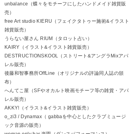
unbalance（蝶々をモチーフにしたハンドメイド雑貨販
売）
free Art studio KIERU（フェイクタトゥー施術&イラスト
雑貨販売）
うらない屋さん RIUM（タロット占い）
KAIRY（イラスト&イラスト雑貨販売）
DESTRUCTIONSKOOL（ストリート&アングラMixアパ
レル販売）
後藤和智事務所OffLine（オリジナルの評論同人誌の頒
布）
へんてこ屋（SFやオカルト映画モチーフ等の雑貨・アパ
レル販売）
AKKY!（イラスト&イラスト雑貨販売）
o_zi3 / Dynamax（ gabbaを中心としたクラブミュージ
ック音源の販売）
woman only bar 楽園（ダンスパフォーマンス）