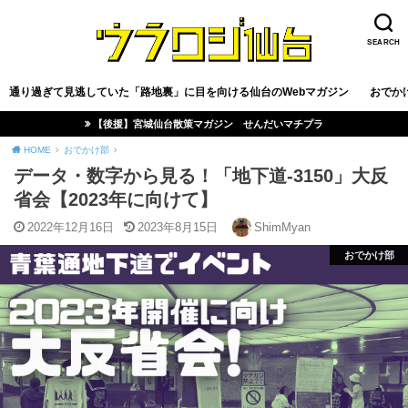
SEARCH
通り過ぎて見逃していた「路地裏」に目を向ける仙台のWebマガジン
おでか
【後援】宮城仙台散策マガジン せんだいマチプラ
HOME
おでかけ部
データ・数字から見る！「地下道-3150」大反
省会【2023年に向けて】
2022年12月16日
2023年8月15日
ShimMyan
おでかけ部