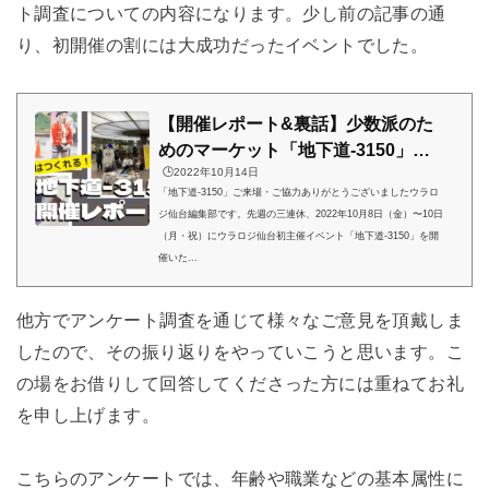
ト調査についての内容になります。少し前の記事の通
り、初開催の割には大成功だったイベントでした。
【開催レポート&裏話】少数派のた
めのマーケット「地下道-3150」ご
🕒️2022年10月14日
来場の御礼&仙台 青葉通地下道利活
「地下道-3150」ご来場・ご協力ありがとうございましたウラロ
用への道のり
ジ仙台編集部です。先週の三連休、2022年10月8日（金）〜10日
（月・祝）にウラロジ仙台初主催イベント「地下道-3150」を開
催いた...
他方でアンケート調査を通じて様々なご意見を頂戴しま
したので、その振り返りをやっていこうと思います。こ
の場をお借りして回答してくださった方には重ねてお礼
を申し上げます。
こちらのアンケートでは、年齢や職業などの基本属性に