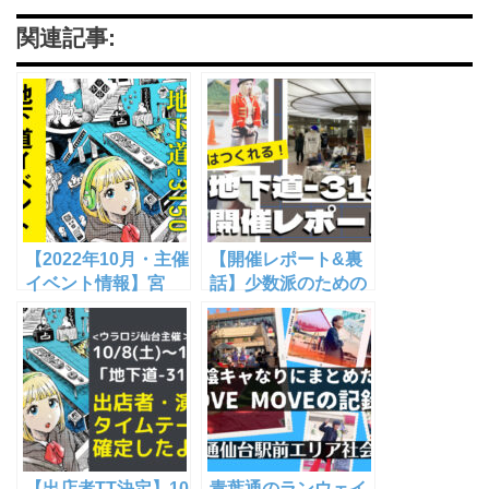
関連記事:
【2022年10月・主催
【開催レポート&裏
イベント情報】宮
話】少数派のための
城・東北で「人と違
マーケット「地下
う自分でありたい」
道-3150」ご来場の
「人と違っていいの
御礼&仙台 青葉通地
か悩む」少数派がの
下道利活用への道の
びのび過ごせる小さ
り
なマーケット「地下
道-3150」【仙台 青
葉通地下道】
【出店者TT決定】10
青葉通のランウェイ