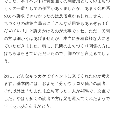
でした。本イベントは青葉通りの利活用としてのまちづ
くりの一環としての側面がありましたが、あまり公務系
の方へ訴求できなかったのは反省点かもしれません。ま
ちづくりの政策当局者に「こんな活用策もあるぞぉ！(ﾟ
Дﾟ#)ｺﾞﾙｧ!! 」と訴えかけるのが大事ですね。ただ、民間
の方は細かくはあげませんが、本当に多種多様な人にき
ていただきました。特に、民間のまちづくり関係の方に
はちらほらきていただいたので、御の字と言えるでしょ
う。
次に、どんなキッカケでイベントに来てくれたのか考え
ます。基本的には、およそ半分がウラロジ仙台の読者、
それ以外は「たまたま立ち寄った」人が40%で、次点で
した。やはり多くの読者の方は足を運んでくれたようで
す（ ᴗ̤ .̮ ᴗ̤人) ありがとう。