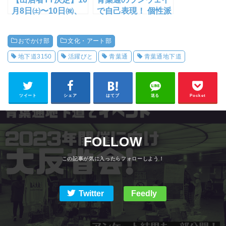
月8日㈯〜10日㈷、
で自己表現！ 個性派
仙台・青葉通地下道
ファッションに和
で「少数派」のため
装、メイドさん行列
おでかけ部
文化・アート部
のマーケット開催！
も MOVE MOVEの記
【イベント続報】
録③【青葉通仙台駅
地下道3150
活躍びと
青葉通
青葉通地下道
前エリア社会実験】
ツイート
シェア
はてブ
送る
Pocket
FOLLOW
Twitter
Feedly