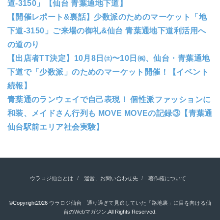
道-3150」【仙台 青葉通地下道】
【開催レポート&裏話】少数派のためのマーケット「地
下道-3150」ご来場の御礼&仙台 青葉通地下道利活用へ
の道のり
【出店者TT決定】10月8日㈯〜10日㈷、仙台・青葉通地
下道で「少数派」のためのマーケット開催！【イベント
続報】
青葉通のランウェイで自己表現！ 個性派ファッションに
和装、メイドさん行列も MOVE MOVEの記録③【青葉通
仙台駅前エリア社会実験】
ウラロジ仙台とは
運営、お問い合わせ先
著作権について
©Copyright2026
ウラロジ仙台 通り過ぎて見逃していた「路地裏」に目を向ける仙
台のWebマガジン
.All Rights Reserved.