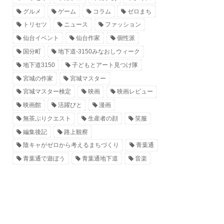
グルメ
ゲーム
コラム
ゼロまち
トリセツ
ニュース
ファッション
仙台イベント
仙台作家
個性派
国分町
地下道-3150みなおしウィーク
地下道3150
子どもとアート見つけ隊
宮城の作家
宮城マスター
宮城マスター検定
映画
映画レビュー
映画館
活躍びと
漫画
無茶ぶりクエスト
生産者の顔
笑服
編集後記
路上観察
陰キャがゼロから考えるまちづくり
青葉通
青葉通で遊ぼう
青葉通地下道
音楽