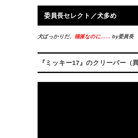
委員長セレクト／犬多め
犬ばっかりだ、
猫派なのに……
by委員長
『ミッキー17』のクリーパー（