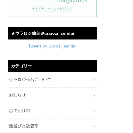
★ウラロジ仙台＠urarozi_sendai
Tweets by urarozi_sendai
カテゴリー
ウラロジ仙台について
お知らせ
おでかけ部
活躍びと調査部