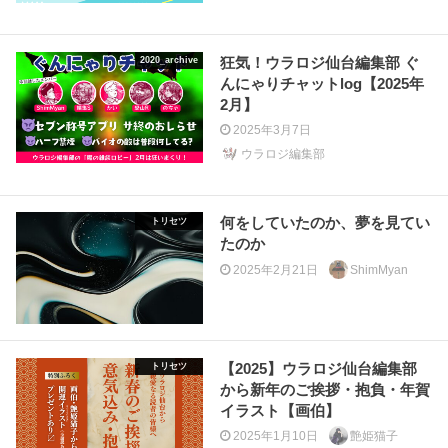
狂気！ウラロジ仙台編集部 ぐ
2020_archive
んにゃりチャットlog【2025年
2月】
2025年3月7日
ウラロジ編集部
何をしていたのか、夢を見てい
トリセツ
たのか
2025年2月21日
ShimMyan
【2025】ウラロジ仙台編集部
トリセツ
から新年のご挨拶・抱負・年賀
イラスト【画伯】
2025年1月10日
艶姫猫子