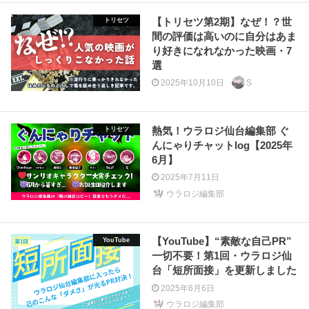
【トリセツ第2期】なぜ！？世
トリセツ
間の評価は高いのに自分はあま
り好きになれなかった映画・7
選
2025年10月10日
S
熱気！ウラロジ仙台編集部 ぐ
トリセツ
んにゃりチャットlog【2025年
6月】
2025年7月11日
ウラロジ編集部
【YouTube】“素敵な自己PR”
YouTube
一切不要！第1回・ウラロジ仙
台「短所面接」を更新しました
2025年6月6日
ウラロジ編集部