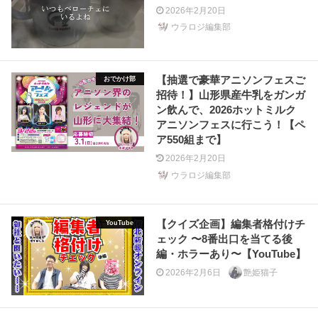
2026年2月20日
ウラロジ編集部
【抽選で豪華アニソンフェスご
おでかけ部
招待！】山形県産牛乳をガンガ
ン飲んで、2026ホットミルク
アニソンフェスに行こう！【ペ
ア550組まで】
2026年2月20日
ウラロジ編集部
【クイズ企画】編集者格付けチ
YouTube
ェック 〜8番出口を当てる後
編・ホラーあり〜【YouTube】
2026年2月6日
艶姫猫子