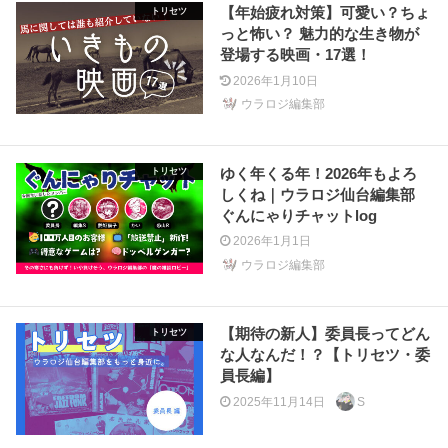
【年始疲れ対策】可愛い？ちょ
トリセツ
っと怖い？ 魅力的な生き物が
登場する映画・17選！
2026年1月10日
ウラロジ編集部
ゆく年くる年！2026年もよろ
トリセツ
しくね｜ウラロジ仙台編集部
ぐんにゃりチャットlog
2026年1月1日
ウラロジ編集部
【期待の新人】委員長ってどん
トリセツ
な人なんだ！？【トリセツ・委
員長編】
2025年11月14日
S