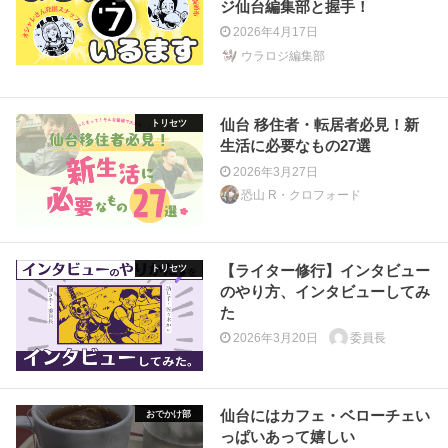
ジ仙台編集部と握手！
2026年4月17日
ウラロジ編集部
仙台 移住者・転居者必見！新
トリセツ
生活に必要なもの27選
2026年3月27日
恐山 R・クロフォード
【ライター修行】インタビュー
トリセツ
のやり方、インタビューしてみ
た
2026年3月20日
委員長
仙台にはカフェ・ベローチェい
おでかけ部
っぱいあって嬉しい