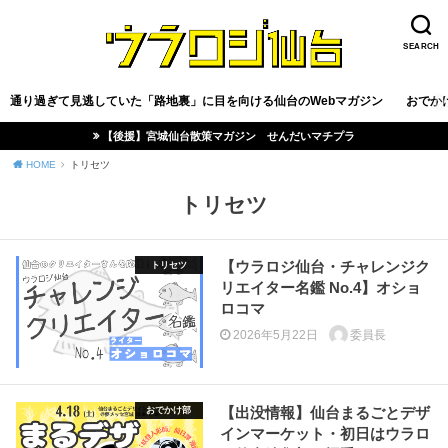
SEARCH
通り過ぎて見逃していた「路地裏」に目を向ける仙台のWebマガジン
おでか
【後援】宮城仙台散策マガジン せんだいマチプラ
HOME
トリセツ
トリセツ
【ウラロジ仙台・チャレンジク
トリセツ
リエイター名鑑 No.4】オショ
ロコマ
2026年5月22日
委員長
【出没情報】仙台まるごとデザ
おでかけ部
インマーケット・初日はウラロ