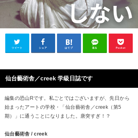
ツイート
シェア
はてブ
送る
Pocket
仙台藝術舎／creek 学級日誌です
編集の恐山Rです。私ごとではございますが、先日から
始まった
アートの学校・「
仙台藝術舎／creek（第5
期）」に通うことになりました。唐突すぎ！？
仙台藝術舎 / creek