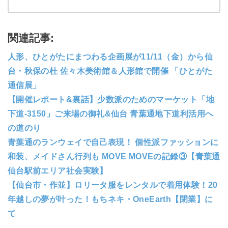
関連記事:
人形、ひとがたにまつわる企画展が11/11（金）から仙
台・秋保の杜 佐々木美術館＆人形館で開催 「ひとがた
通信展」
【開催レポート&裏話】少数派のためのマーケット「地
下道-3150」ご来場の御礼&仙台 青葉通地下道利活用へ
の道のり
青葉通のランウェイで自己表現！ 個性派ファッションに
和装、メイドさん行列も MOVE MOVEの記録③【青葉通
仙台駅前エリア社会実験】
【仙台市・作並】ロリータ服をレンタルで着用体験！20
年越しの夢が叶った！もちネキ・OneEarth【閉業】に
て