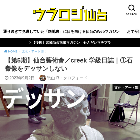
SEARCH
通り過ぎて見逃していた「路地裏」に目を向ける仙台のWebマガジン
おでか
【後援】宮城仙台散策マガジン せんだいマチプラ
HOME
文化・アート部
【第5期】仙台藝術舎／creek 学級日誌｜①石
膏像をデッサンしない
2023年9月2日
恐山 R・クロフォード
文化・アート部