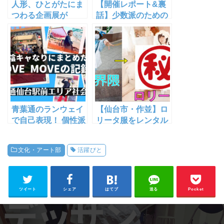
人形、ひとがたにま
【開催レポート&裏
つわる企画展が
話】少数派のための
11/11（金）から仙
マーケット「地下
台・秋保の杜 佐々木
道-3150」ご来場の
美術館＆人形館で開
御礼&仙台 青葉通地
催 「ひとがた通信
下道利活用への道の
展」
り
青葉通のランウェイ
【仙台市・作並】ロ
で自己表現！ 個性派
リータ服をレンタル
ファッションに和
で着用体験！20年越
装、メイドさん行列
しの夢が叶った！も
文化・アート部
活躍びと
も MOVE MOVEの記
ちネキ・
録③【青葉通仙台駅
OneEarth【閉業】
前エリア社会実験】
にて
ツイート
シェア
はてブ
送る
Pocket