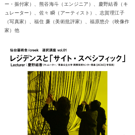
ー・振付家）、熊谷海斗（エンジニア）、慶野結香（キ
ュレーター）、佐々 瞬（アーティスト）、志賀理江子
（写真家）、福住 廉（美術批評家）、福原悠介（映像作
家）他