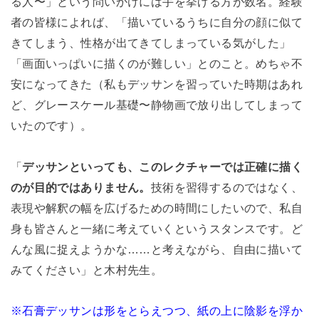
る人〜」という問いかけには手を挙げる方が数名。経験
者の皆様によれば、「描いているうちに自分の顔に似て
きてしまう、性格が出てきてしまっている気がした」
「画面いっぱいに描くのが難しい」とのこと。めちゃ不
安になってきた（私もデッサンを習っていた時期はあれ
ど、グレースケール基礎〜静物画で放り出してしまって
いたのです）。
「
デッサンといっても、このレクチャーでは正確に描く
のが目的ではありません。
技術を習得するのではなく、
表現や解釈の幅を広げるための時間にしたいので、私自
身も皆さんと一緒に考えていくというスタンスです。ど
んな風に捉えようかな……と考えながら、自由に描いて
みてください」と木村先生。
※石膏デッサンは形をとらえつつ、紙の上に陰影を浮か