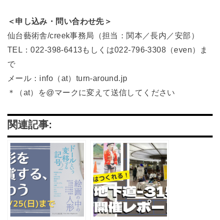
＜申し込み・問い合わせ先＞
仙台藝術舎/creek事務局（担当：関本／長内／安部）
TEL：022-398-6413もしくは022-796-3308（even）ま
で
メール：info（at）turn-around.jp
＊（at）を@マークに変えて送信してください
関連記事: