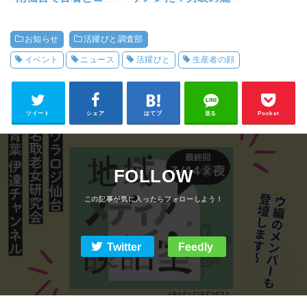
ヒーを楽しめるイベ
人・今泉みぃの生誕
ントが開催【川村古
祭イベント2023で頭
お知らせ
活躍びと調査部
着店×SUNNY SITE
おかしくなってきた
COFFEE】
話【国分町・仙台男
イベント
ニュース
活躍びと
生産者の顔
装カフェ&バー
pledge】
ツイート
シェア
はてブ
送る
Pocket
FOLLOW
Twitter
Feedly