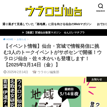
SEARCH
通り過ぎて見逃していた「路地裏」に目を向ける仙台のWebマガジン
おでか
【後援】宮城仙台散策マガジン せんだいマチプラ
HOME
お知らせ
【イベント情報】仙台・宮城で情報発信に挑
む3人のトークイベントがサポセンで開催！ウ
ラロジ仙台・佐々木かいも登壇します！
【2025年3月14日（金）】
2025年2月14日
ウラロジ編集部
お知らせ