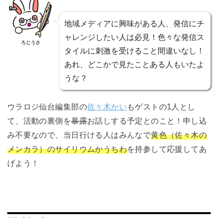
地域メディアに興味がある人、発信にチ
ャレンジしたい人は必見！色々な発信ス
ろじうさ
タイルに刺激を受けること間違いなし！
あれ、どこかで見たことある人もいたよ
うな？
ウラロジ仙台編集部の
佐々木かい
もゲストの1人とし
て、活動の裏側を
暴露
お話しする予定とのこと！申し込
み不要なので、当日行ける人はみんなで
黄色（佐々木の
メンカラ）のサイリウムかうちわ
を持参して応援してあ
げよう！