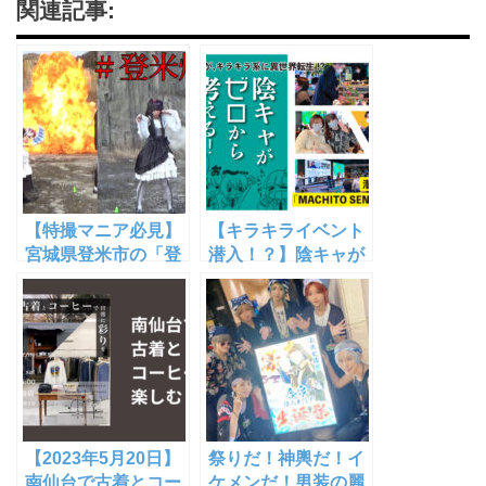
関連記事:
【特撮マニア必見】
【キラキライベント
宮城県登米市の「登
潜入！？】陰キャが
米爆破」で爆破され
ゼロから考えるまち
てきた【YouTube動
づくり 〜MACHITO
画あり】
SENDAI in CROSS
B PLUS編〜
【2023年5月20日】
祭りだ！神輿だ！イ
南仙台で古着とコー
ケメンだ！男装の麗