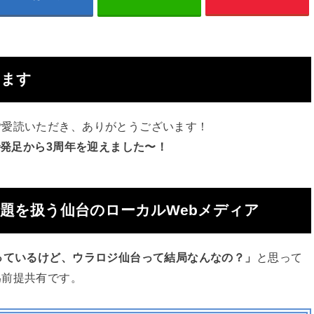
います
ご愛読いただき、ありがとうございます！
で発足から3周年を迎えました〜！
題を扱う仙台のローカルWebメディア
っているけど、ウラロジ仙台って結局なんなの？」
と思って
為前提共有です。