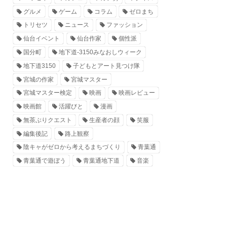
グルメ
ゲーム
コラム
ゼロまち
トリセツ
ニュース
ファッション
仙台イベント
仙台作家
個性派
国分町
地下道-3150みなおしウィーク
地下道3150
子どもとアート見つけ隊
宮城の作家
宮城マスター
宮城マスター検定
映画
映画レビュー
映画館
活躍びと
漫画
無茶ぶりクエスト
生産者の顔
笑服
編集後記
路上観察
陰キャがゼロから考えるまちづくり
青葉通
青葉通で遊ぼう
青葉通地下道
音楽