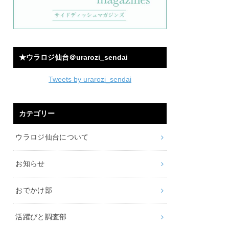
★ウラロジ仙台＠urarozi_sendai
Tweets by urarozi_sendai
カテゴリー
ウラロジ仙台について
お知らせ
おでかけ部
活躍びと調査部