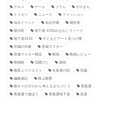
グルメ
ゲーム
コラム
ゼロまち
トリセツ
ニュース
ファッション
仙台イベント
仙台作家
個性派
国分町
地下道-3150みなおしウィーク
地下道3150
子どもとアート見つけ隊
宮城の作家
宮城マスター
宮城マスター検定
映画
映画レビュー
映画館
活躍びと
漫画
無茶ぶりクエスト
生産者の顔
笑服
編集後記
路上観察
陰キャがゼロから考えるまちづくり
青葉通
青葉通で遊ぼう
青葉通地下道
音楽