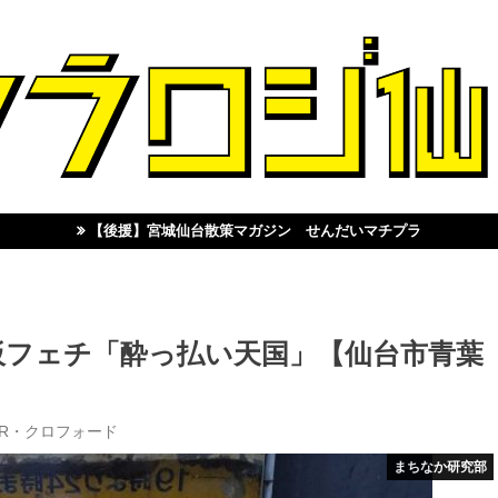
【後援】宮城仙台散策マガジン せんだいマチプラ
板フェチ「酔っ払い天国」【仙台市青葉
 R・クロフォード
まちなか研究部