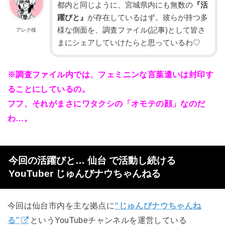
都内と同じように、宮城県内にも無数の
『活
躍びと』
が存在しているはず。彼らが持つ多
様な側面を、調査ファイル(記事)として皆さ
アレク様
まにシェアしていけたらと思っているわ♡
※調査ファイル内では、フェミニンな言葉遣いは封印す
ることにしているの。
フフ、それがまさにワタクシの「オモテの顔」なのだ
わ…。
今回の活躍びと… 仙台 で活動し続ける
YouTuber
じゅんびナウちゃんねる
今回は仙台市内を主な拠点に
“じゅんびナウちゃんね
る”
というYouTubeチャンネルを運営している