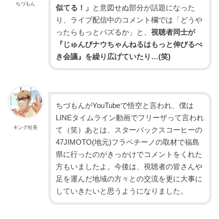
ちづもん
似てる！」
と意図せぬ部分が話題になった
り、ライブ配信中のコメント欄では「どうや
ったらもっとバズるか」と、
視聴者同士が
『じゅんびナウちゃんねるはもっと伸びるべ
き会議』を繰り広げていたり…(笑)
ちづもんがYouTubeで悟空と言われ、僕は
LINEタイムライン動画でフリーザって言われ
キング社長
て（笑）あとは、スターバックスコーヒーの
47JIMOTO(地元)フラペチーノの取材で福島
県に行ったのがきっかけでコメントをくれた
方もいましたよ。今後は、視聴者の皆さんや
足を運んだ地域の方々との交流を更に大事に
していきたいと思うようになりました。