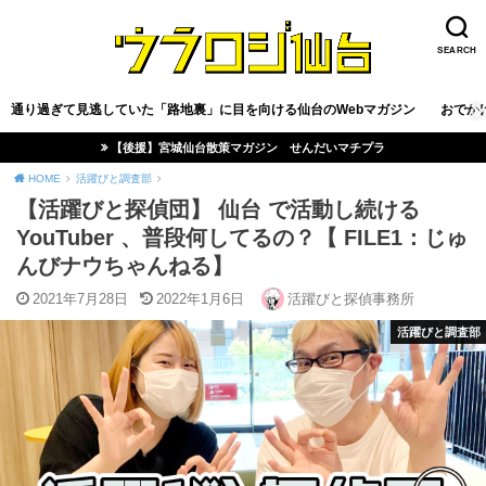
SEARCH
通り過ぎて見逃していた「路地裏」に目を向ける仙台のWebマガジン
おでか
【後援】宮城仙台散策マガジン せんだいマチプラ
HOME
活躍びと調査部
【活躍びと探偵団】 仙台 で活動し続ける
YouTuber 、普段何してるの？【 FILE1：じゅ
んびナウちゃんねる】
2021年7月28日
2022年1月6日
活躍びと探偵事務所
活躍びと調査部