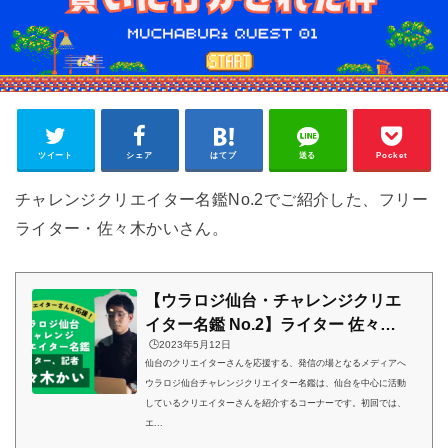
ツイート
シェア
はてブ
送る
Pocket
チャレンジクリエイター名鑑No.2でご紹介した、フリー
ライター・佐々木かいさん。
【ウラロジ仙台・チャレンジクリエ
イター名鑑 No.2】ライター 佐々木
🕒️2023年5月12日
かい／殻を破って新しい自分へ！
仙台のクリエイターさんを応援する、発信の場となるメディアへ
ウラロジ仙台チャレンジクリエイター名鑑は、仙台を中心に活動
しているクリエイターさんを紹介するコーナーです。初回では、
エ...