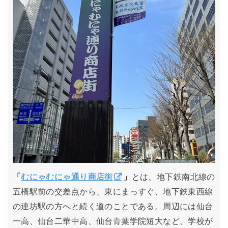
「
むにゃむにゃ通り商店街
」
とは、地下鉄南北線の
五橋駅前の交差点から、東にまっすぐ、地下鉄東西線
の連坊駅の方へと続く道のことである。周辺には仙台
一高、仙台二華中高、仙台青葉学院短大など、学校が