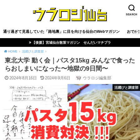
SEARCH
通り過ぎて見逃していた「路地裏」に目を向ける仙台のWebマガジン
おでか
【後援】宮城仙台散策マガジン せんだいマチプラ
HOME
活躍びと調査部
東北大学 動く会｜パスタ15kg みんなで食った
らおしまいになった〜地獄の9日間〜
2024年8月16日
2024年9月6日
ウラロジ編集部
活躍びと調査部