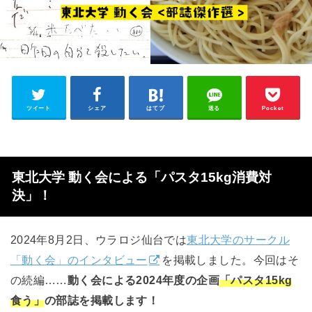
ツイート
シェア
はてブ
送る
Pocket
東北大学 動く会による「パスタ15kg消費対
決」！
2024年8月2日、ウラロジ仙台では
東北大学のサークル
「動く会」のインタビュー
を掲載しました。
今回はそ
の続編……
動く会による2024年度の企画
「パスタ15kg
食う」
の部誌を掲載します！