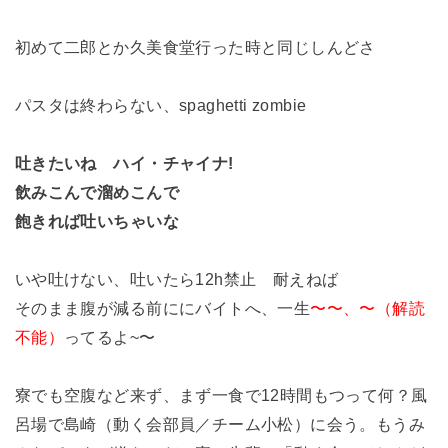
初めて二郎とか久美食堂行った時と同じしんどさ
パスタは終わらない、spaghetti zombie
吐きたいね ハイ・チャイナ!
飲みこんで溜めこんで
飽きれば吐いちゃいな
いや吐けない、吐いたら12h禁止 耐えねば
そのまま腹が減る前ににバイトへ、一生
〜〜、〜（解読
不能）
ってるよ~〜
寮でも空腹など来ず、まず一食で12時間もつって何？
風
呂場で島崎（動く会部員／チーム小松）に会う。もうみ