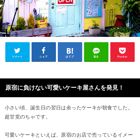
ツイート
シェア
はてブ
送る
Pocket
原宿に負けない可愛いケーキ屋さんを発見！
小さい頃、誕生日の翌日は余ったケーキが朝食でした。
超甘党のちゃです。
可愛いケーキといえば、原宿のお店で売っているイメー