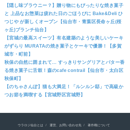
【隠し味ブラウニー？】贈り物にもぴったりな焼き菓子
と 上品なお惣菜は疲れた日のごほうびに Bake&Deli ひ
つじや が新しくオープン【仙台市・青葉区長命ヶ丘(桜
ヶ丘)ブランチ仙台】
【宮城の最高スイーツ】有名建築のような美しいケーキ
がずらり MURATAの焼き菓子とケーキで優勝！【多賀
城市・町前】
秋保の自然に囲まれて… すっきりサングリアとバター香
る焼き菓子に舌鼓！森のcafe contrail【仙台市・太白区
秋保町】
【のちゃさんぽ】猫も大満足！「ルンルン邸」で高級か
つお節を満喫する【宮城野区宮城野】
ウラロジ仙台とは
運営、お問い合わせ先
著作権について