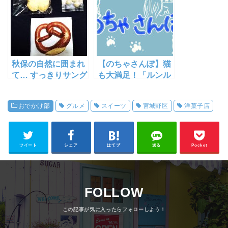
た日のごほうびに
き菓子とケーキで優
Bake&Deli ひつじや
勝！【多賀城市・町
が新しくオープン
前】
【仙台市・青葉区長
命ヶ丘(桜ヶ丘)ブラ
ンチ仙台】
秋保の自然に囲まれ
【のちゃさんぽ】猫
て… すっきりサング
も大満足！「ルンル
リアとバター香る焼
ン邸」で高級かつお
き菓子に舌鼓！森の
節を満喫する【宮城
おでかけ部
グルメ
スイーツ
宮城野区
洋菓子店
cafe contrail【仙台
野区宮城野】
市・太白区秋保町】
ツイート
シェア
はてブ
送る
Pocket
FOLLOW