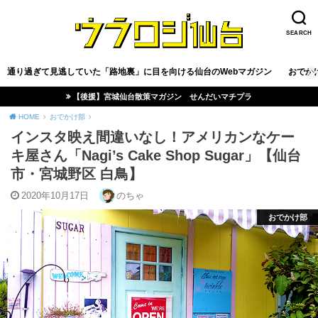
SEARCH
通り過ぎて見逃していた「路地裏」に目を向ける仙台のWebマガジン
おでか
【後援】宮城仙台散策マガジン せんだいマチプラ
HOME
おでかけ部
インスタ映え間違いなし！アメリカンなケー
キ屋さん「Nagi’s Cake Shop Sugar」【仙台
市・宮城野区 白鳥】
2020年10月17日
のちゃ
おでかけ部