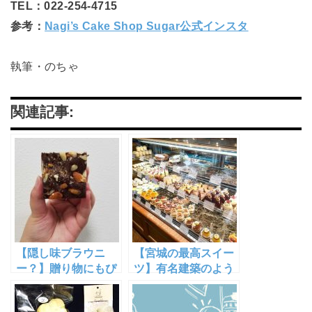
TEL：022-254-4715
参考：
Nagi’s Cake Shop Sugar公式インスタ
執筆・のちゃ
関連記事:
【隠し味ブラウニ
【宮城の最高スイー
ー？】贈り物にもぴ
ツ】有名建築のよう
ったりな焼き菓子と
な美しいケーキがず
上品なお惣菜は疲れ
らり MURATAの焼