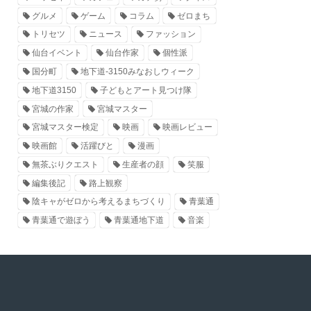
グルメ
ゲーム
コラム
ゼロまち
トリセツ
ニュース
ファッション
仙台イベント
仙台作家
個性派
国分町
地下道-3150みなおしウィーク
地下道3150
子どもとアート見つけ隊
宮城の作家
宮城マスター
宮城マスター検定
映画
映画レビュー
映画館
活躍びと
漫画
無茶ぶりクエスト
生産者の顔
笑服
編集後記
路上観察
陰キャがゼロから考えるまちづくり
青葉通
青葉通で遊ぼう
青葉通地下道
音楽