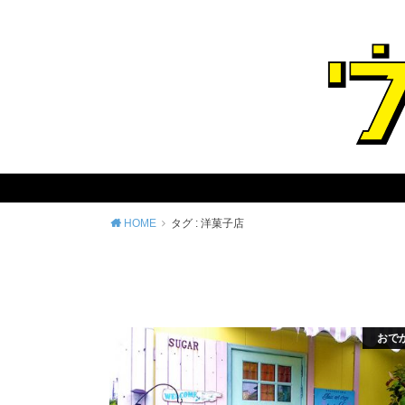
HOME
タグ : 洋菓子店
おで