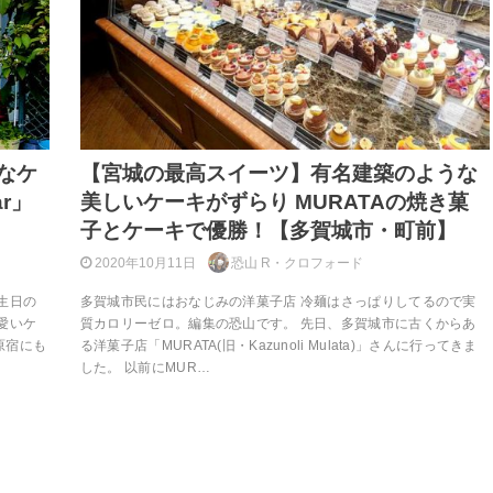
なケ
【宮城の最高スイーツ】有名建築のような
ar」
美しいケーキがずらり MURATAの焼き菓
子とケーキで優勝！【多賀城市・町前】
2020年10月11日
恐山 R・クロフォード
生日の
多賀城市民にはおなじみの洋菓子店 冷麺はさっぱりしてるので実
愛いケ
質カロリーゼロ。編集の恐山です。 先日、多賀城市に古くからあ
原宿にも
る洋菓子店「MURATA(旧・Kazunoli Mulata)」さんに行ってきま
した。 以前にMUR…