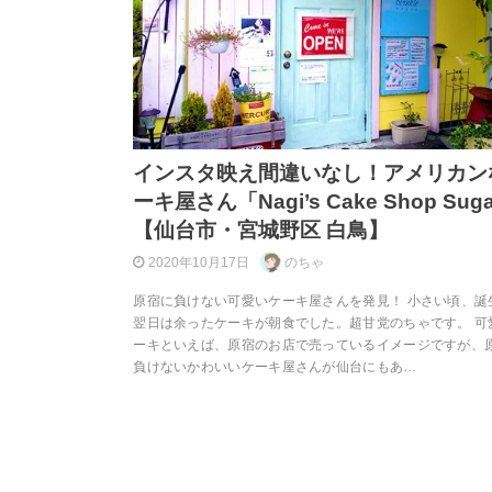
インスタ映え間違いなし！アメリカン
ーキ屋さん「Nagi’s Cake Shop Sug
【仙台市・宮城野区 白鳥】
2020年10月17日
のちゃ
原宿に負けない可愛いケーキ屋さんを発見！ 小さい頃、誕
翌日は余ったケーキが朝食でした。超甘党のちゃです。 可
ーキといえば、原宿のお店で売っているイメージですが、
負けないかわいいケーキ屋さんが仙台にもあ…