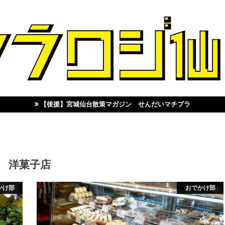
【後援】宮城仙台散策マガジン せんだいマチプラ
洋菓子店
かけ部
おでかけ部