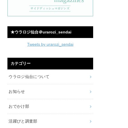
★ウラロジ仙台＠urarozi_sendai
Tweets by urarozi_sendai
カテゴリー
ウラロジ仙台について
お知らせ
おでかけ部
活躍びと調査部