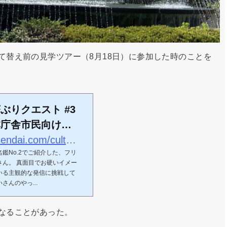
て替え前の見学ツアー（8月18日）に参加した時のことを
ぶりクエスト #3
本庁舎市民向け見
ってらっしゃ
https://urarozi-sendai.com/culture/7804/
鑑No.2でご紹介した、フリ
ラロジ仙台
さん。 真面目でお硬いイメー
いる主観的な発信に挑戦して
んのやっ...
なることがあった。