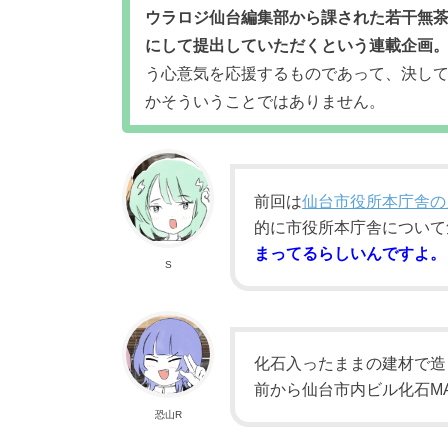
ウラロジ仙台編集部から課された若干無
にして提出していただくという連載企画
う心意気を応援するものであって、決し
かそういうことではありません。
前回は
仙台市役所本庁舎の
的に市役所本庁舎について
まってるらしいんですよ。
S
化石入ったままの建材で造
前から仙台市内ビル化石M
恐山R