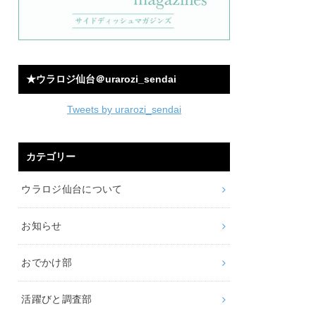
★ウラロジ仙台＠urarozi_sendai
Tweets by urarozi_sendai
カテゴリー
ウラロジ仙台について
お知らせ
おでかけ部
活躍びと調査部