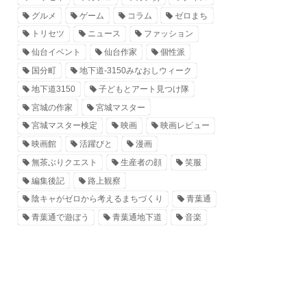
グルメ
ゲーム
コラム
ゼロまち
トリセツ
ニュース
ファッション
仙台イベント
仙台作家
個性派
国分町
地下道-3150みなおしウィーク
地下道3150
子どもとアート見つけ隊
宮城の作家
宮城マスター
宮城マスター検定
映画
映画レビュー
映画館
活躍びと
漫画
無茶ぶりクエスト
生産者の顔
笑服
編集後記
路上観察
陰キャがゼロから考えるまちづくり
青葉通
青葉通で遊ぼう
青葉通地下道
音楽