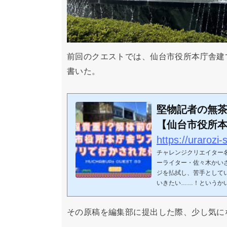
前回のクエストでは、仙台市役所本庁舎建
書いた。
堅物記者の無茶
【仙台市役所
学ツアーにい
チャレンジクリエイター名
い！？】 - ウ
ーライター・佐々木かい
ジを払拭し、苦手として
いきたい……！というかいさ
その原稿を編集部に提出した際、少し気に