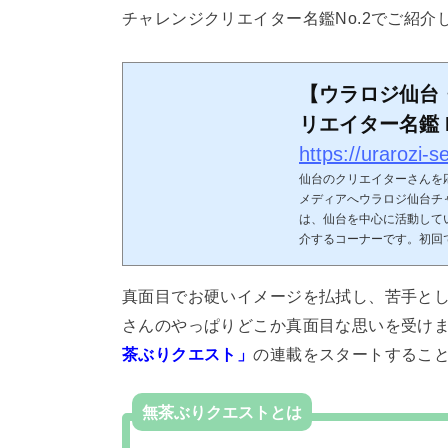
チャレンジクリエイター名鑑No.2でご紹
【ウラロジ仙台
リエイター名鑑 
佐々木かい／殻
仙台のクリエイターさんを
自分へ！
メディアへウラロジ仙台チ
は、仙台を中心に活動して
介するコーナーです。初回では
真面目でお硬いイメージを払拭し、苦手と
さんのやっぱりどこか真面目な思いを受け
茶ぶりクエスト」
の連載をスタートするこ
無茶ぶりクエストとは