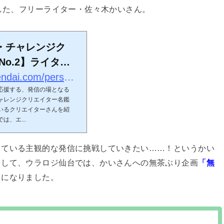
介した、フリーライター・佐々木かいさん。
・チャレンジク
No.2】ライター
を破って新しい
https://urarozi-sendai.com/personal/7011
応援する、発信の場となる
ャレンジクリエイター名鑑
いるクリエイターさんを紹
、エ...
している主観的な発信に挑戦していきたい……！というかい
まして、ウラロジ仙台では、かいさんへの無茶ぶり企画
「無
とになりました。