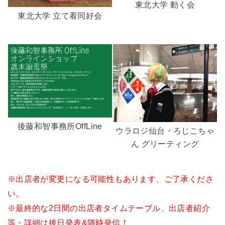
東北大学 動く会
東北大学 立て看同好会
後藤和智事務所OffLine
ウラロジ仙台・ろじこちゃ
ん グリーティング
※出店者が変更になる可能性もあります、ご了承くださ
い。
※最終的な2日間の出店者タイムテーブル、出店者紹介
等・詳細は後日発表&随時発信！