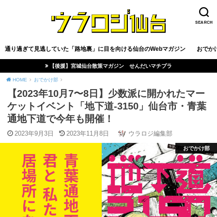
SEARCH
通り過ぎて見逃していた「路地裏」に目を向ける仙台のWebマガジン
おでか
【後援】宮城仙台散策マガジン せんだいマチプラ
HOME
おでかけ部
【2023年10月7〜8日】少数派に開かれたマー
ケットイベント「地下道-3150」仙台市・青葉
通地下道で今年も開催！
2023年9月3日
2023年11月8日
ウラロジ編集部
おでかけ部