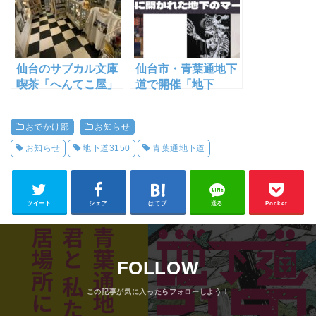
びのび過ごせる小さ
なマーケット「地下
道-3150」【仙台 青
葉通地下道】
仙台のサブカル文庫
仙台市・青葉通地下
喫茶「へんてこ屋」
道で開催「地下
閉店へ 今後の動向
道-3150」出店者紹
とファンの皆様へメ
介①【2023年10月
おでかけ部
お知らせ
ッセージ
7〜8日開催】
お知らせ
地下道3150
青葉通地下道
ツイート
シェア
はてブ
送る
Pocket
FOLLOW