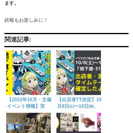
ます。
続報もお楽しみに！
関連記事:
【2022年10月・主催
【出店者TT決定】10
イベント情報】宮
月8日㈯〜10日㈷、
城・東北で「人と違
仙台・青葉通地下道
う自分でありたい」
で「少数派」のため
「人と違っていいの
のマーケット開催！
か悩む」少数派がの
【イベント続報】