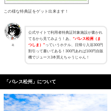
この様な特典証をゲット出来ます！
公式サイトで利用者特典証対象施設が書かれ
てるから見てみよう！あ、
“パレス松洲（ま
つしま）”
っていうホテル、日帰り入浴300円
花
割引って書いてある！300円あれば100円自販
機でジュース3本買えちゃうじゃん！
「パレス松州」について