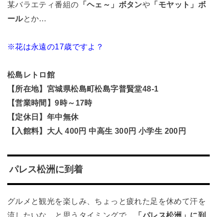
某バラエティ番組の
「ヘェ～」ボタン
や
「モヤット」ボ
ール
とか…
※花は永遠の17歳ですよ？
松島レトロ館
【所在地】
宮城県松島町松島字普賢堂48-1
【営業時間】9時～17時
【定休日】年中無休
【入館料】大人 400円 中高生 300円 小学生 200円
パレス松洲に到着
グルメと観光を楽しみ、ちょっと疲れた足を休めて汗を
流したいな…と思うタイミングで、
「パレス松洲」に到