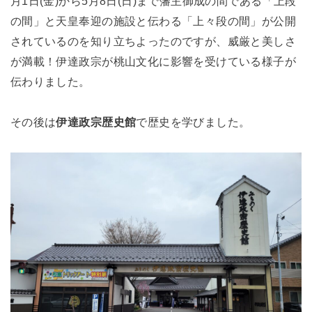
月1日(金)から5月8日(日)まで藩主御成の間である「上段
の間」と天皇奉迎の施設と伝わる「上々段の間」が公開
されているのを知り立ちよったのですが、威厳と美しさ
が満載！
伊達政宗が桃山文化に影響を受けている様子が
伝わりました。
その後は
伊達政宗歴史館
で歴史を学びました。