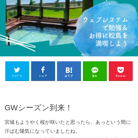
ツイート
シェア
はてブ
送る
Pocket
GWシーズン到来！
宮城もようやく桜が咲いたと思ったら、あっという間に
汗ばむ陽気になっていましたね。