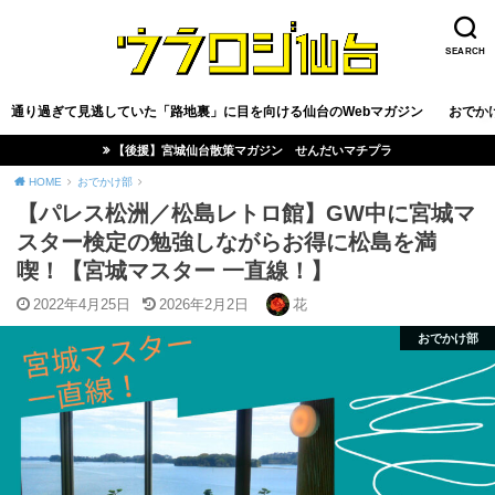
SEARCH
通り過ぎて見逃していた「路地裏」に目を向ける仙台のWebマガジン
おでか
【後援】宮城仙台散策マガジン せんだいマチプラ
HOME
おでかけ部
【パレス松洲／松島レトロ館】GW中に宮城マ
スター検定の勉強しながらお得に松島を満
喫！【宮城マスター 一直線！】
2022年4月25日
2026年2月2日
花
おでかけ部