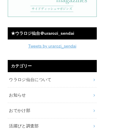
★ウラロジ仙台＠urarozi_sendai
Tweets by urarozi_sendai
カテゴリー
ウラロジ仙台について
お知らせ
おでかけ部
活躍びと調査部