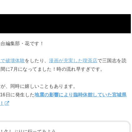
仙台編集部・花です！
ムで破壊体験
をしたり、
漫画が充実した喫茶店
で三国志を読
間に7月になってました！
時の流れ早すぎです。
すが、同時に嬉しいこともあります。
16日に発生した
地震の影響により臨時休館していた宮城県
！
！久しぶりに行ってみよう。