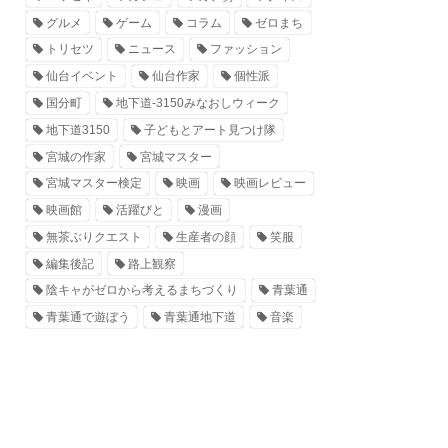
グルメ
ゲーム
コラム
ゼロまち
トリセツ
ニュース
ファッション
仙台イベント
仙台作家
個性派
国分町
地下道-3150みなおしウィーク
地下道3150
子どもとアート見つけ隊
宮城の作家
宮城マスター
宮城マスター検定
映画
映画レビュー
映画館
活躍びと
漫画
無茶ぶりクエスト
生産者の顔
笑服
編集後記
路上観察
陰キャがゼロから考えるまちづくり
青葉通
青葉通で遊ぼう
青葉通地下道
音楽