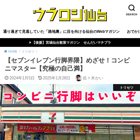
SEARCH
通り過ぎて見逃していた「路地裏」に目を向ける仙台のWebマガジン
おでか
【後援】宮城仙台散策マガジン せんだいマチプラ
HOME
トリセツ
【セブンイレブン行脚界隈】めざせ！コンビ
ニマスター【究極の自己満】
2024年1月5日
2025年1月28日
佐々木かい
トリセツ