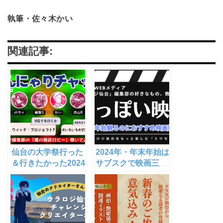
執筆・佐々木かい
関連記事:
仙台の大学祭行った
2024年・年末年始は
＆行きたかった2024
サブスクで映画三
｜ブレア・ウラロ
昧！冬っぽいおすす
ジ・プロジェク
め映画【非・サブス
ト！？｜ウラロジ仙
ク民向け作品
台編集部 ぐんにゃり
も！】
チャットlog【2024