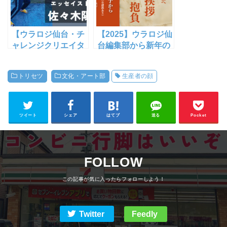
年10月】
【ウラロジ仙台・チ
【2025】ウラロジ仙
ャレンジクリエイタ
台編集部から新年の
ー名鑑 No.1】エッ
ご挨拶・抱負・年賀
セイスト 佐々木陽
イラスト【画伯】
トリセツ
文化・アート部
生産者の顔
／「なんか違うな」
という違和感を大切
に
ツイート
シェア
はてブ
送る
Pocket
FOLLOW
Twitter
Feedly