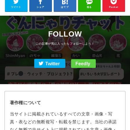
ツイート
シェア
はてブ
送る
Pocket
FOLLOW
Twitter
Feedly
著作権について
当サイトに掲載されているすべての文章・画像・写
真・表などの無断複写・転載を禁じます。当社の承諾
なく無断で当サイト上に掲載されている文章・画像・