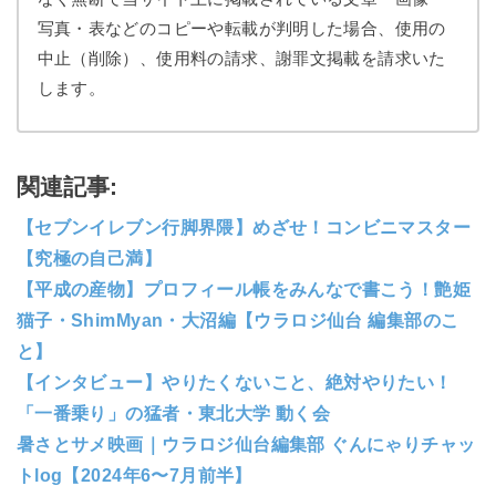
写真・表などのコピーや転載が判明した場合、使用の
中止（削除）、使用料の請求、謝罪文掲載を請求いた
します。
関連記事:
【セブンイレブン行脚界隈】めざせ！コンビニマスター
【究極の自己満】
【平成の産物】プロフィール帳をみんなで書こう！艶姫
猫子・ShimMyan・大沼編【ウラロジ仙台 編集部のこ
と】
【インタビュー】やりたくないこと、絶対やりたい！
「一番乗り」の猛者・東北大学 動く会
暑さとサメ映画｜ウラロジ仙台編集部 ぐんにゃりチャッ
トlog【2024年6〜7月前半】