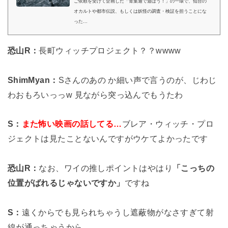
ご依頼を受けて企画した「青葉通で遊ぼう！」の一環で、仙台の
オカルトや都市伝説、もしくは妖怪の調査・検証を担うことにな
った...
恐山R：
長町ウィッチプロジェクト？？wwww
ShimMyan：
Sさんのあの か細い声で言うのが、じわじ
わおもろいっっw 見ながら突っ込んでもうたわ
S：
また怖い映画の話してる…
ブレア・ウィッチ・プロ
ジェクトは見たことないんですがウケてよかったです
恐山R：
なお、ワイの推しポイントはやはり
「こっちの
位置がばれるじゃないですか」
ですね
S：
遠くからでも見られちゃうし遮蔽物がなさすぎて射
線が通っちゃうから…