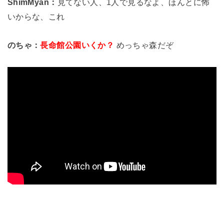
ShimMyan：
見てない人、1人で見るなよ、ほんとに怖
いからな、これ
のちゃ：
長命館公園いくか？
めっちゃ森だぞ