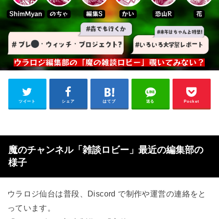
ツイート
シェア
はてブ
送る
Pocket
魔のチャンネル「雑談ロビー」最近の編集部の
様子
ウラロジ仙台は普段、Discord で制作や運営の連絡をと
っています。