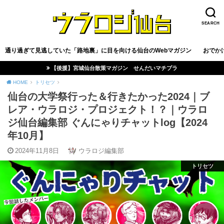
SEARCH
通り過ぎて見逃していた「路地裏」に目を向ける仙台のWebマガジン
おでか
【後援】宮城仙台散策マガジン せんだいマチプラ
HOME
トリセツ
仙台の大学祭行った＆行きたかった2024｜ブ
レア・ウラロジ・プロジェクト！？｜ウラロ
ジ仙台編集部 ぐんにゃりチャットlog【2024
年10月】
2024年11月8日
ウラロジ編集部
トリセツ