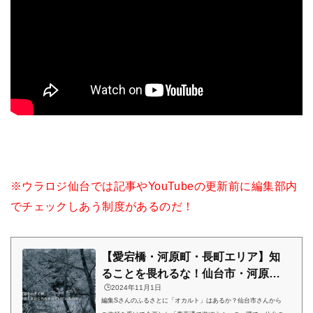
※ウラロジ仙台では記事やYouTubeの更新前に編集部内
でチェックしあう制度があるのだ！
【愛宕橋・河原町・長町エリア】知
ることを畏れるな！仙台市・河原町
🕒️2024年11月1日
周辺で民俗学ピクニック【縛り地蔵
編集Sさんのふるさとに「オカルト」はあるか？仙台市さんから
から蛸薬師まで】