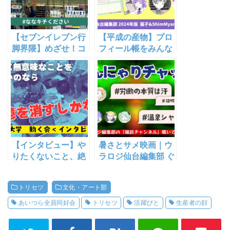
【セブンイレブン行
【平成の産物】プロ
脚界隈】めざせ！コ
フィール帳をみんな
ンビニマスター【究
で書こう！艶姫猫
極の自己満】
子・ShimMyan・大
沼編【ウラロジ仙台
編集部のこと】
【インタビュー】や
暑さとサメ映画｜ウ
りたくないこと、絶
ラロジ仙台編集部 ぐ
対やりたい！「一番
んにゃりチャット
乗り」の猛者・東北
log【2024年6〜7月
トリセツ
文化・アート部
大学 動く会
前半】
あいつら全員同好会
トリセツ
活躍びと
生産者の顔