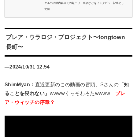
クルの活動内容やその起こり、裏話などをインタビュー記事とし
て特...
ブレア・ウラロジ・プロジェクト〜longtown
長町〜
—
2024/10/31 12:54
ShimMyan：
直近更新のこの動画の冒頭、Sさんの
「知
ることを畏れない」
wwwwくっそわろたwwww
ブレ
ア・ウィッチの序章？