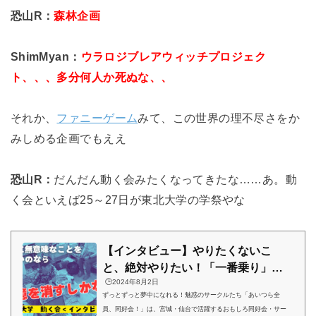
恐山R：
森林企画
ShimMyan：
ウラロジブレアウィッチプロジェク
ト、、、多分何人か死ぬな、、
それか、
ファニーゲーム
みて、この世界の理不尽さをか
みしめる企画でもええ
恐山R：
だんだん動く会みたくなってきたな……
あ。動
く会といえば25～27日が東北大学の学祭やな
【インタビュー】やりたくないこ
と、絶対やりたい！「一番乗り」の
🕒️2024年8月2日
猛者・東北大学 動く会
ずっとずっと夢中になれる！魅惑のサークルたち「あいつら全
員、同好会！」は、宮城・仙台で活躍するおもしろ同好会・サー