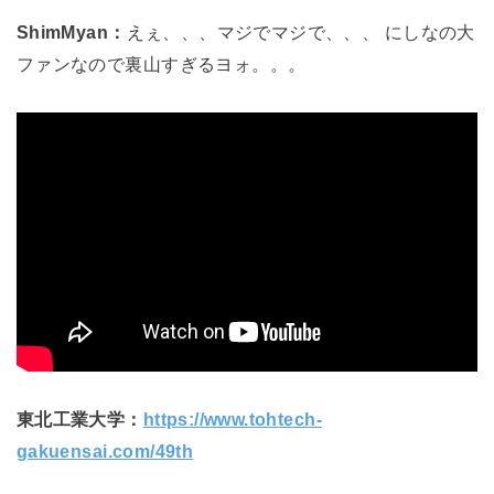
ShimMyan：
えぇ、、、マジでマジで、、、 にしなの大
ファンなので裏山すぎるヨォ。。。
東北工業大学：
https://www.tohtech-
gakuensai.com/49th