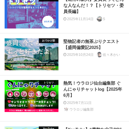
な人なんだ！？【トリセツ・委
員長編】
2025年11月14日
S
堅物記者の無茶ぶりクエスト
おでかけ部
【盛岡偏愛記2025】
2025年10月24日
佐々木かい
熱気！ウラロジ仙台編集部 ぐ
トリセツ
んにゃりチャットlog【2025年
6月】
2025年7月11日
ウラロジ編集部
YouTube