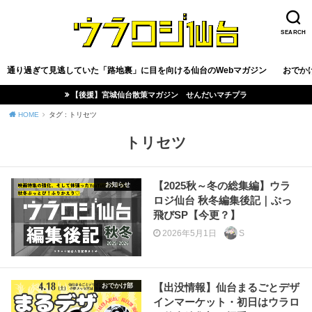
SEARCH
通り過ぎて見逃していた「路地裏」に目を向ける仙台のWebマガジン
おでか
【後援】宮城仙台散策マガジン せんだいマチプラ
HOME
タグ : トリセツ
トリセツ
【2025秋～冬の総集編】ウラ
お知らせ
ロジ仙台 秋冬編集後記｜ぶっ
飛びSP【今更？】
2026年5月1日
S
【出没情報】仙台まるごとデザ
おでかけ部
インマーケット・初日はウラロ