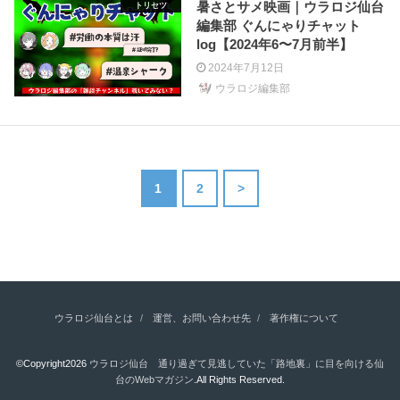
暑さとサメ映画｜ウラロジ仙台
トリセツ
編集部 ぐんにゃりチャット
log【2024年6〜7月前半】
2024年7月12日
ウラロジ編集部
1
2
>
ウラロジ仙台とは
運営、お問い合わせ先
著作権について
©Copyright2026
ウラロジ仙台 通り過ぎて見逃していた「路地裏」に目を向ける仙
台のWebマガジン
.All Rights Reserved.