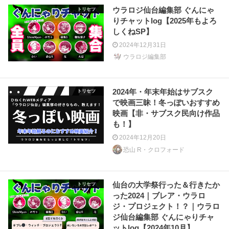
ウラロジ仙台編集部 ぐんにゃ
トリセツ
りチャットlog【2025年もよろ
しくねSP】
2024年12月31日
ウラロジ編集部
2024年・年末年始はサブスク
トリセツ
で映画三昧！冬っぽいおすすめ
映画【非・サブスク民向け作品
も！】
2024年12月20日
恐山 R・クロフォード
仙台の大学祭行った＆行きたか
トリセツ
った2024｜ブレア・ウラロ
ジ・プロジェクト！？｜ウラロ
ジ仙台編集部 ぐんにゃりチャ
ットlog【2024年10月】