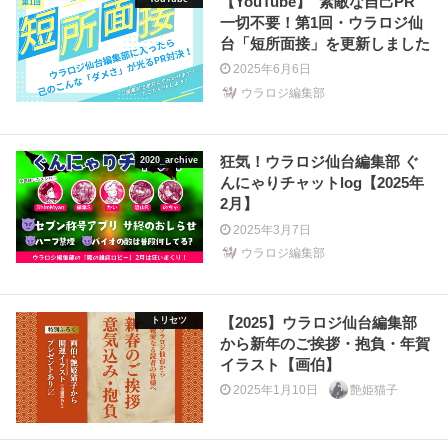
【YouTube】“素敵な自己PR”
一切不要！第1回・ウラロジ仙
台「短所面接」を更新しました
2025年6月6日
ウラロジ編集部
狂気！ウラロジ仙台編集部 ぐ
2020_archive
んにゃりチャットlog【2025年
2月】
2025年3月7日
ウラロジ編集部
【2025】ウラロジ仙台編集部
トリセツ
から新年のご挨拶・抱負・年賀
イラスト【画伯】
2025年1月10日
艶姫猫子