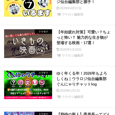
ジ仙台編集部と握手！
2026年4月17日
ウラロジ編集部
【年始疲れ対策】可愛い？ちょ
トリセツ
っと怖い？ 魅力的な生き物が
登場する映画・17選！
2026年1月10日
ウラロジ編集部
ゆく年くる年！2026年もよろ
トリセツ
しくね｜ウラロジ仙台編集部
ぐんにゃりチャットlog
2026年1月1日
ウラロジ編集部
【期待の新人】委員長ってどん
トリセツ