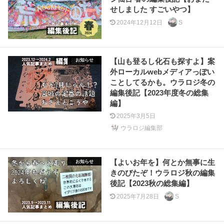
せしました すごいやつ】
2024年12月12日
S
【山も登るし化石も探すよ】案
お知らせ
外ローカルwebメディアっぽい
ことしてるかも。ウラロジ冬の
編集後記【2023年度冬の総集
編】
2025年3月5日
ウラロジ編集部
【よいお年を】何とか無事に生
お知らせ
きのびたぞ！ウラロジ秋の編集
後記【2023秋の総集編】
2025年7月28日
S