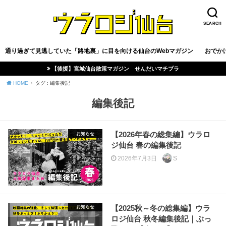
SEARCH
通り過ぎて見逃していた「路地裏」に目を向ける仙台のWebマガジン
おでか
【後援】宮城仙台散策マガジン せんだいマチプラ
HOME
タグ : 編集後記
編集後記
【2026年春の総集編】ウラロ
お知らせ
ジ仙台 春の編集後記
2026年7月3日
S
【2025秋～冬の総集編】ウラ
お知らせ
ロジ仙台 秋冬編集後記｜ぶっ