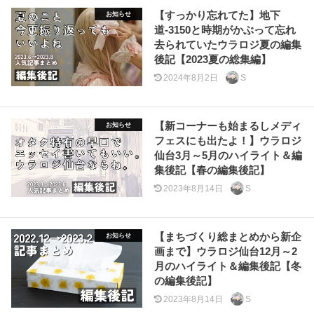
【すっかり忘れてた】地下
お知らせ
道-3150と時期がかぶって忘れ
去られていたウラロジ夏の編集
後記【2023夏の総集編】
2024年8月2日
S
【新コーナーも始まるしメディ
お知らせ
フェスにも出たよ！】ウラロジ
仙台3月～5月のハイライト＆編
集後記【春の編集後記】
2023年8月14日
S
【まちづくり総まとめから新企
お知らせ
画まで】ウラロジ仙台12月～2
月のハイライト＆編集後記【冬
の編集後記】
2023年8月14日
S