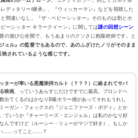
教風味のホームアローン
。コメディホラー。同じくカルト宗
レディタリー/継承』、『ウィッカーマン』などを視聴した
こと間違いなし。『ザ・ベビーシッター』そのものは割とホ
ビーシッター キラークイーン』に関しては
謎の回想シーン
監督の遊び心全開で、もうあまりのクソさに抱腹絶倒です。と
ンジェル』の監督でもあるので、あのふざけたノリがそのまま
反映されているような感じです。
ッターが率いる悪魔崇拝カルト（？？？）に絡まれてサバ
る映画
、っていうあらすじだけですでに最高。ブロンドヘ
数出てくるのはかなりB級ホラー感があってそれもうれし
ミーガン・フォックスの『ジェニファーズ・ボディ』とか
。ていうか『チャーリーズ・エンジェル』は私のかなり好
なんですけど（ルーシー・リューがマジで好き）、もしか
い……ってこと……？