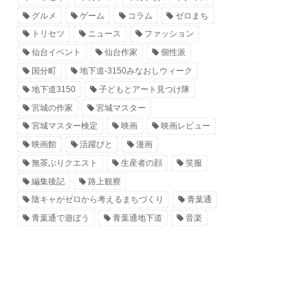
グルメ
ゲーム
コラム
ゼロまち
トリセツ
ニュース
ファッション
仙台イベント
仙台作家
個性派
国分町
地下道-3150みなおしウィーク
地下道3150
子どもとアート見つけ隊
宮城の作家
宮城マスター
宮城マスター検定
映画
映画レビュー
映画館
活躍びと
漫画
無茶ぶりクエスト
生産者の顔
笑服
編集後記
路上観察
陰キャがゼロから考えるまちづくり
青葉通
青葉通で遊ぼう
青葉通地下道
音楽