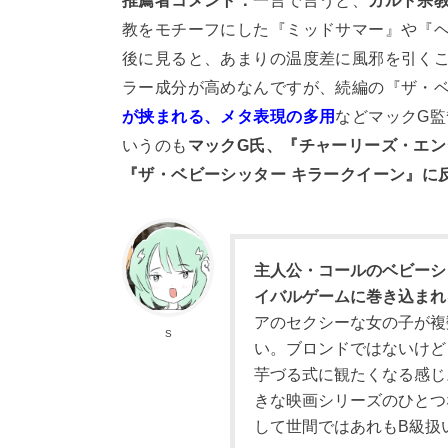
推薦者コメント：
一言で言うと、
カルト宗
教をモチーフにした『ミッドサマー』や『ヘ
後に見ると、あまりの温度差に風邪を引く
ラー成分が高めなんですが、続編の『ザ・ベ
が挟まれる、メタ表現の多用
などマックG
いうのも
マックG氏、『チャーリーズ・エ
『ザ・ベビーシッター キラークイーン』に
主人公・コールのベビーシ
イバルゲームに巻き込まれ
アのセクシーな女の子が複
S
い。ブロンドではないけど
芋づる式に観たくなる感じ
きな映画シリーズのひとつ
して世間ではあれもB級扱