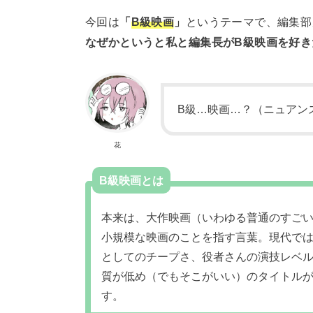
今回は
「
B級映画
」
というテーマで、編集部
なぜかというと私と編集長がB級映画を好き
B級…映画…？（ニュアン
花
B級映画とは
本来は、大作映画（いわゆる普通のすご
小規模な映画のことを指す言葉。現代で
としてのチープさ、役者さんの演技レベ
質が低め（でもそこがいい）のタイトルが
す。