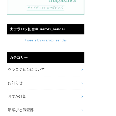
★ウラロジ仙台＠urarozi_sendai
Tweets by urarozi_sendai
カテゴリー
ウラロジ仙台について
お知らせ
おでかけ部
活躍びと調査部