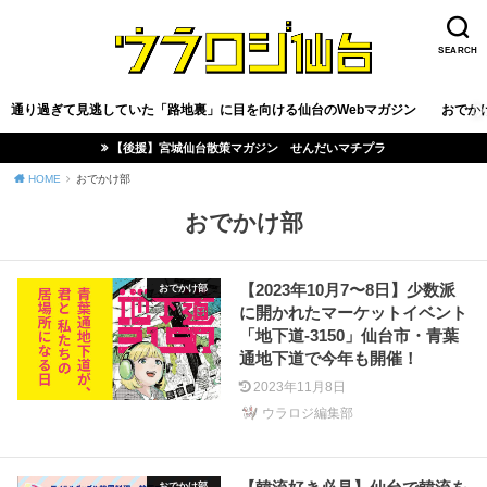
SEARCH
通り過ぎて見逃していた「路地裏」に目を向ける仙台のWebマガジン
おでか
【後援】宮城仙台散策マガジン せんだいマチプラ
HOME
おでかけ部
おでかけ部
【2023年10月7〜8日】少数派
おでかけ部
に開かれたマーケットイベント
「地下道-3150」仙台市・青葉
通地下道で今年も開催！
2023年11月8日
ウラロジ編集部
おでかけ部