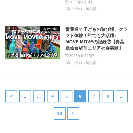
2023年9月9日
ウラロジ編集部
青葉通で子どもの遊び場、クラ
おでかけ部
フト体験！誰でも大活躍♪
MOVE MOVEの記録②【青葉
通仙台駅前エリア社会実験】
2023年8月15日
ウラロジ編集部
<
1
…
4
5
6
7
8
…
10
>