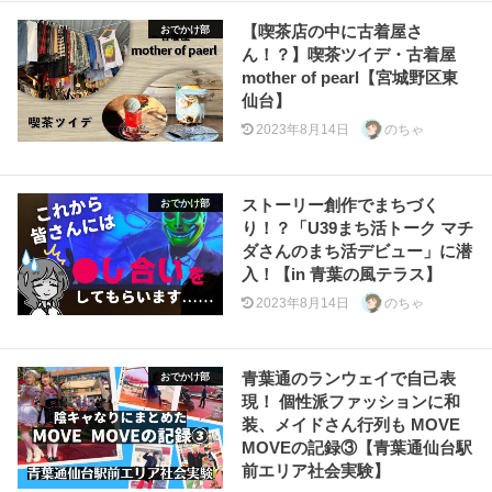
【喫茶店の中に古着屋さ
おでかけ部
ん！？】喫茶ツイデ・古着屋
mother of pearl【宮城野区東
仙台】
2023年8月14日
のちゃ
ストーリー創作でまちづく
おでかけ部
り！？「U39まち活トーク マチ
ダさんのまち活デビュー」に潜
入！【in 青葉の風テラス】
2023年8月14日
のちゃ
青葉通のランウェイで自己表
おでかけ部
現！ 個性派ファッションに和
装、メイドさん行列も MOVE
MOVEの記録③【青葉通仙台駅
前エリア社会実験】