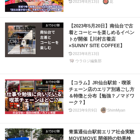
2023年8月13日
花
【2023年5月20日】南仙台で古
おでかけ部
着とコーヒーを楽しめるイベン
トが開催【川村古着店
×SUNNY SITE COFFEE】
2023年8月13日
ウラロジ編集部
【コラム】JR仙台駅前・喫茶
おでかけ部
チェーン店のエリア別過ごし方
＆特徴と分布【勉強？ノマドワ
ーク？】
2023年9月9日
ShimMyan
青葉通仙台駅前エリア社会実験
おでかけ部
MOVEMOVE 開催時の効果検