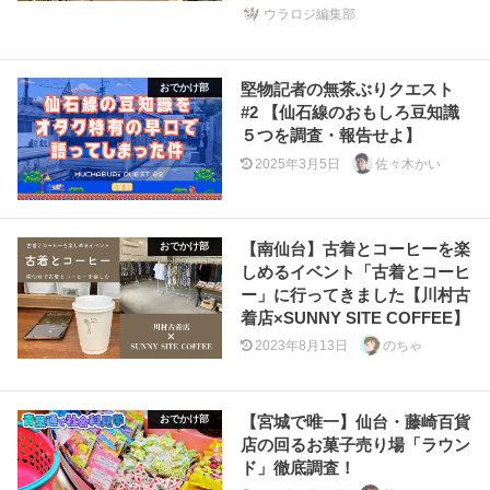
ウラロジ編集部
堅物記者の無茶ぶりクエスト
おでかけ部
#2 【仙石線のおもしろ豆知識
５つを調査・報告せよ】
2025年3月5日
佐々木かい
【南仙台】古着とコーヒーを楽
おでかけ部
しめるイベント「古着とコーヒ
ー」に行ってきました【川村古
着店×SUNNY SITE COFFEE】
2023年8月13日
のちゃ
【宮城で唯一】仙台・藤崎百貨
おでかけ部
店の回るお菓子売り場「ラウン
ド」徹底調査！