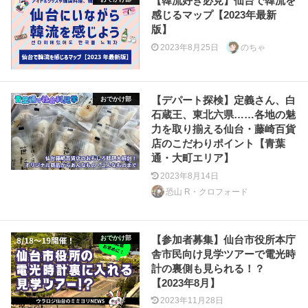
【韓流好き必見】仙台で韓流を
感じるマップ【2023年最新
版】
2023年8月25日
のちゃ
【デパート探検】定義さん、白
おでかけ部
石蔵王、東北六県……各地の魅
力を取り揃える仙台・藤崎百貨
店のこだわりポイント【青葉
通・大町エリア】
2023年8月14日
恐山 R・クロフォード
【参加者募集】仙台市役所本庁
おでかけ部
舎市民向け見学ツアーで電光時
計の裏側も見られる！？
【2023年8月】
2023年11月28日